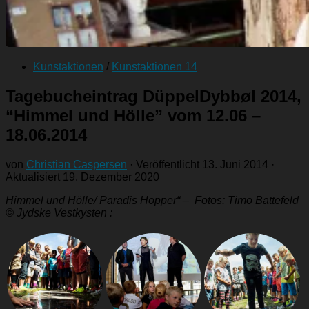
Kunstaktionen
/
Kunstaktionen 14
Tagebucheintrag DüppelDybbøl 2014,
“Himmel und Hölle” vom 12.06 –
18.06.2014
von
Christian Caspersen
· Veröffentlicht
13. Juni 2014
·
Aktualisiert
19. Dezember 2020
Himmel und Hölle/ Paradis Hopper“ – Fotos: Timo Battefeld
© Jydske Vestkysten :