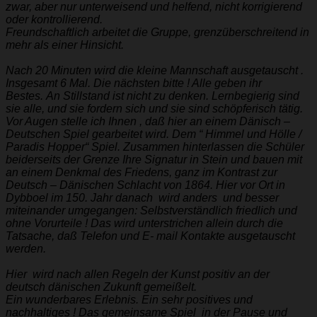
zwar, aber nur unterweisend und helfend, nicht korrigierend
oder kontrollierend.
Freundschaftlich arbeitet die Gruppe, grenzüberschreitend in
mehr als einer Hinsicht.
Nach 20 Minuten wird die kleine Mannschaft ausgetauscht .
Insgesamt 6 Mal. Die nächsten bitte ! Alle geben ihr
Bestes. An Stillstand ist nicht zu denken. Lernbegierig sind
sie alle, und sie fordern sich und sie sind schöpferisch tätig.
Vor Augen stelle ich Ihnen , daß hier an einem Dänisch –
Deutschen Spiel gearbeitet wird. Dem “ Himmel und Hölle /
Paradis Hopper“ Spiel. Zusammen hinterlassen die Schüler
beiderseits der Grenze Ihre Signatur in Stein und bauen mit
an einem Denkmal des Friedens, ganz im Kontrast zur
Deutsch – Dänischen Schlacht von 1864. Hier vor Ort in
Dybboel im 150. Jahr danach wird anders und besser
miteinander umgegangen: Selbstverständlich friedlich und
ohne Vorurteile ! Das wird unterstrichen allein durch die
Tatsache, daß Telefon und E- mail Kontakte ausgetauscht
werden.
Hier wird nach allen Regeln der Kunst positiv an der
deutsch dänischen Zukunft gemeißelt.
Ein wunderbares Erlebnis. Ein sehr positives und
nachhaltiges ! Das gemeinsame Spiel in der Pause und