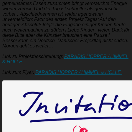
gemeinsames Essen zusammen bringt verbrauchte Energie
wieder zurück. Und der Tag ist schneller als gewünscht
vorbei…Abschiednehmen ist leider irgendwann
unvermeidlich: Fazit des ersten Projekt Tages: Auf den
heutigen Abschluß folgte die Eingabe einiger Kinder heute
noch weitermachen zu dürfen ! Liebe Kinder , vielen Dank für
diese Bitte aber die Künstler brauchen eine Pause !
Besser kann ein Deutsch -Dänischer Projekttag nicht enden.
Morgen geht es weiter…
Link zu Projektbeschreibung:
PARADIS HOPPER / HIMMEL
& HÖLLE
Link zum Flyer:
PARADIS HOPPER / HIMMEL & HÖLLE