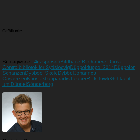
Gefällt mir:
Schlagwörter:
#caspersen
Bildhauer
Bildhauerei
Dansk
Centralbibliotek for Sydslesvig
Düppel
düppel 2014
Düppeler
Schanzen
Dybboel Skole
Dybbøl
Johannes
Caspersen
Kunstaktion
paradis hopper
Rick Towle
Schlacht
um Düppel
Sönderborg