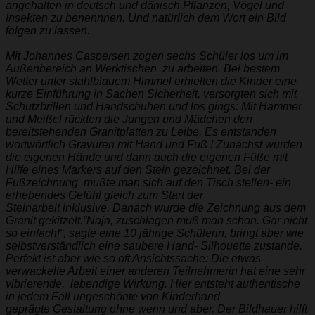
angehalten in deutsch und dänisch Pflanzen, Vögel und
Insekten zu benennnen. Und natürlich dem Wort ein Bild
folgen zu lassen.
Mit Johannes Caspersen zogen sechs Schüler los um im
Außenbereich an Werktischen zu arbeiten. Bei bestem
Wetter unter stahlblauem Himmel erhielten die Kinder eine
kurze Einführung in Sachen Sicherheit, versorgten sich mit
Schutzbrillen und Handschuhen und los gings: Mit Hammer
und Meißel rückten die Jungen und Mädchen den
bereitstehenden Granitplatten zu Leibe. Es entstanden
wortwörtlich Gravuren mit Hand und Fuß ! Zunächst wurden
die eigenen Hände und dann auch die eigenen Füße mit
Hilfe eines Markers auf den Stein gezeichnet. Bei der
Fußzeichnung mußte man sich auf den Tisch stellen- ein
erhebendes Gefühl gleich zum Start der
Steinarbeit inklusive. Danach wurde die Zeichnung aus dem
Granit gekitzelt.“Naja, zuschlagen muß man schon. Gar nicht
so einfach!“, sagte eine 10 jährige Schülerin, bringt aber wie
selbstverständlich eine saubere Hand- Silhouette zustande.
Perfekt ist aber wie so oft Ansichtssache: Die etwas
verwackelte Arbeit einer anderen Teilnehmerin hat eine sehr
vibrierende, lebendige Wirkung. Hier entsteht authentische
in jedem Fall ungeschönte von Kinderhand
geprägte Gestaltung ohne wenn und aber. Der Bildhauer hilft