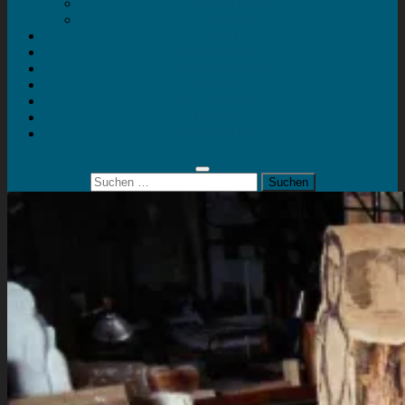
Mein Konto
Kontakt
Artort
Ausstellungen
Kunstaktionen
Landart
Geheimtipps
Portfolio
0 Artikel
0,00 €
Suchen
nach: