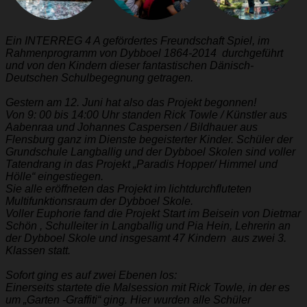
Ein INTERREG 4 A gefördertes Freundschaft Spiel, im
Rahmenprogramm von Dybboel 1864-2014 durchgeführt
und von den Kindern dieser fantastischen Dänisch-
Deutschen Schulbegegnung getragen.
Gestern am 12. Juni hat also das Projekt begonnen!
Von 9: 00 bis 14:00 Uhr standen Rick Towle / Künstler aus
Aabenraa und Johannes Caspersen / Bildhauer aus
Flensburg ganz im Dienste begeisterter Kinder. Schüler der
Grundschule Langballig und der Dybboel Skolen sind voller
Tatendrang in das Projekt „Paradis Hopper/ Himmel und
Hölle“ eingestiegen.
Sie alle eröffneten das Projekt im lichtdurchfluteten
Multifunktionsraum der Dybboel Skole.
Voller Euphorie fand die Projekt Start im Beisein von Dietmar
Schön , Schulleiter in Langballig und Pia Hein, Lehrerin an
der Dybboel Skole und insgesamt 47 Kindern aus zwei 3.
Klassen statt.
Sofort ging es auf zwei Ebenen los:
Einerseits startete die Malsession mit Rick Towle, in der es
um „Garten -Graffiti“ ging. Hier wurden alle Schüler