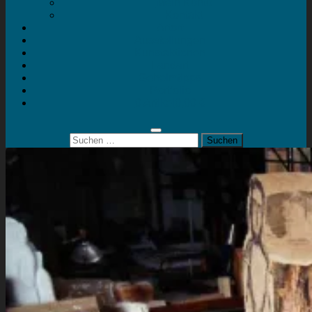
Mein Konto
Kontakt
Artort
Ausstellungen
Kunstaktionen
Landart
Geheimtipps
Portfolio
0 Artikel
0,00 €
Suchen
nach: