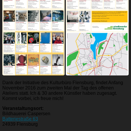
Dank der Initiative des Kulturbüro Flensburg, findet Anfang
November 2016 zum zweiten Mal der Tag des offenen
Ateliers statt. Ich & 30 andere Künstler haben zugesagt.
Kommt vorbei, ich freue mich!
Veranstaltungsort:
Bildhauerei Caspersen
Batteriestraße 63
24939 Flensburg