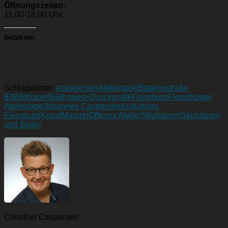
Öffnungszeiten:
11.00-18.00 Uhr
Gefällt mir:
Schlagwörter:
#caspersen
Ateliertage
Batteriestraße
63
Bildhauer
Bildhauerei
Druckgrafik
Flensburg
Flensburger
Ateliertage
Johannes Caspersen
Kulturbüro
Flensburg
Kunst
Malerei
Offenes Atelier
Skulpturen
Skulpturen
und Bilder
Christian Caspersen