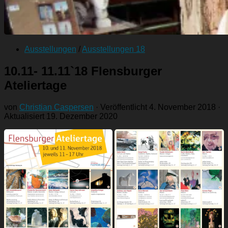
Ausstellungen
/
Ausstellungen 18
10.11- 11.11`18 Flensburger
Ateliertage
von
Christian Caspersen
· Veröffentlicht
4. November 2018
·
Aktualisiert
19. Dezember 2020