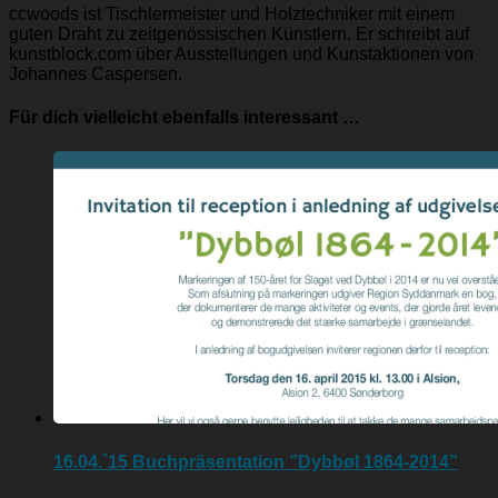
ccwoods ist Tischlermeister und Holztechniker mit einem
guten Draht zu zeitgenössischen Künstlern. Er schreibt auf
kunstblock.com über Ausstellungen und Kunstaktionen von
Johannes Caspersen.
Für dich vielleicht ebenfalls interessant …
16.04.`15 Buchpräsentation ”Dybbøl 1864-2014”