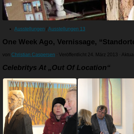
Ausstellungen
/
Ausstellungen 13
One Week Ago, Vernissage, “Standorte
von
Christian Caspersen
· Veröffentlicht
24. März 2013
· Aktua
Celebritys At „Out Of Location“