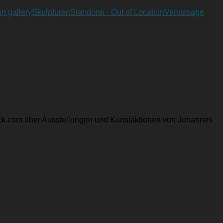
on gallery
Skulpturen
Standorte - Out of Location
Vernissage
block.com über Ausstellungen und Kunstaktionen von Johannes