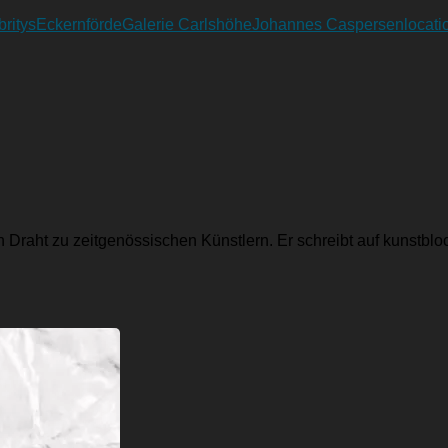
britys
Eckernförde
Galerie Carlshöhe
Johannes Caspersen
locati
en Draht zu zeitgenössischen Künstlern. Er schreibt auf kunst