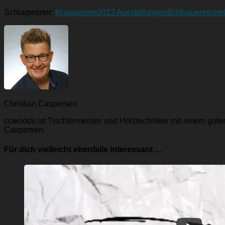
Schlagwörter:
#caspersen
2013 Ausstellungen
Bildhauerei
cele
Christian Caspersen
ccwoods ist Tischlermeister und Holztechniker mit einem gut
Caspersen.
Für dich vielleicht ebenfalls interessant …