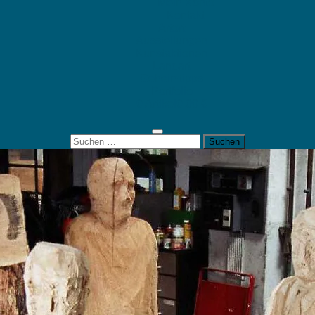
Mein Konto
Kontakt
Artort
Ausstellungen
Kunstaktionen
Landart
Geheimtipps
Portfolio
0 Artikel
0,00 €
Suchen
nach: