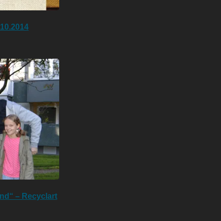
.10.2014
und“ – Recyclart