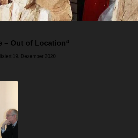
 – Out of Location“
lisiert
19. Dezember 2020