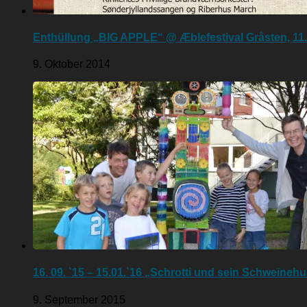
Enthüllung „BIG APPLE“ @ Æblefestival Gråsten, 11
9. Oktober 2014
16. 09. `15 – 15.01.`16 „Schrotti und sein Schweineh
9. September 2015