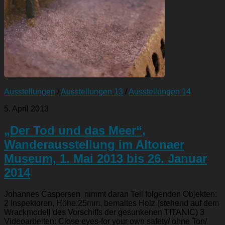
Ausstellungen
/
Ausstellungen 13
/
Ausstellungen 14
5. April 2013
„Der Tod und das Meer“,
Wanderausstellung im Altonaer
Museum, 1. Mai 2013 bis 26. Januar
2014
Johannes Caspersen nimmt daran Teil folgenden Objekten:
2 Inspektoren, Höhe:25mm, bemaltes Holz (stehend auf dem
Wrackmodell des Vorschiffs der gesunkenen TITANIC) 3
Videoarbeiten: Close eyes-for your own safety/ ohne Ton/