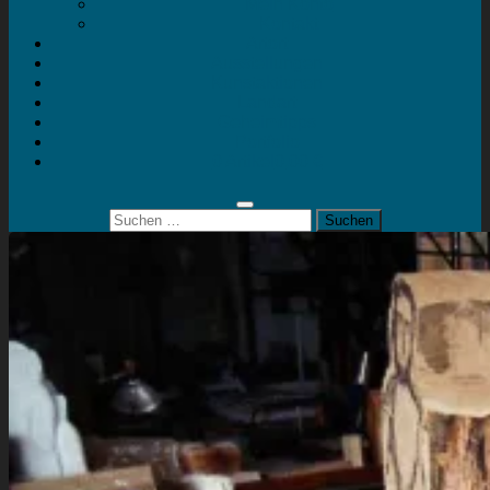
Mein Konto
Kontakt
Artort
Ausstellungen
Kunstaktionen
Landart
Geheimtipps
Portfolio
0 Artikel
0,00 €
Suchen
nach: