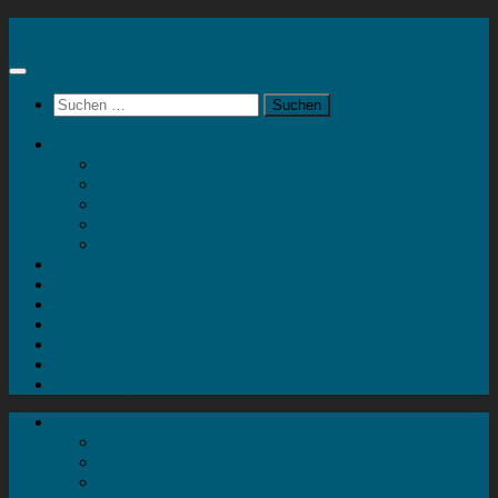
Zum
Kunstblock Com
Inhalt
springen
Suchen
nach:
Kunstshop
Skulpturen
Malerei
Drucke
Mein Konto
Kontakt
Artort
Ausstellungen
Kunstaktionen
Landart
Geheimtipps
Portfolio
0 Artikel
0,00 €
Kunstshop
Skulpturen
Malerei
Drucke