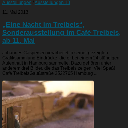
Ausstellungen
/
Ausstellungen 13
11. Mai 2013
„Eine Nacht im Treibeis“,
Sonderausstellung im Café Treibeis,
ab 11. Mai
Johannes Caspersen verarbeitet in seiner gezeigten
Grafiksammlung Eindrücke, die er bei einem 24 stündigen
Aufenthalt in Hamburg sammelte. Dazu gehören unter
anderem drei Bilder, die das Treibeis zeigen. Viel Spaß!
Café TreibeisGaußstraße 2522765 Hamburg ...