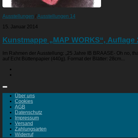
Ausstellungen
/
Ausstellungen 14
15. Januar 2014
Kunstmappe „MAP WORKS“, Auflage 
Im Rahmen der Ausstellung: „25 Jahre IB BRAASE- Oh no, tha
auf Echt Büttenpapier (440g). Format der Blätter: 28cm...
Über uns
Cookies
AGB
Datenschutz
Impressum
Versand
Zahlungsarten
Widerruf