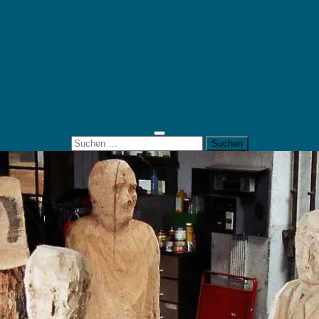
Mein Konto
Kontakt
Artort
Ausstellungen
Kunstaktionen
Landart
Geheimtipps
Portfolio
0 Artikel
0,00 €
Suchen
nach: