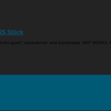
25 Stück
t shit again!“, verkaufen wir eine Kunstmappe MAP WORKS, Auf