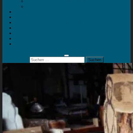
Mein Konto
Kontakt
Artort
Ausstellungen
Kunstaktionen
Landart
Geheimtipps
Portfolio
0 Artikel
0,00 €
Suchen
nach: