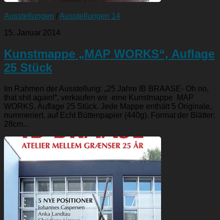
Ausstellungen
/
Ausstellungen 14
15. Januar 2014
Kunstmappe „MAP WORKS“, Auflage
25 Stück
Im Rahmen der Ausstellung: „25 Jahre IB BRAASE- Oh no,
that shit again!“, verkaufen wir eine Kunstmappe MAP
WORKS, Auflage 25 Stück. Jede Mappe enthält 5 Originale,
nummeriert, auf Echt Büttenpapier (440g). Format der Blätter:
28cm...