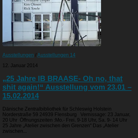
Ausstellungen
/
Ausstellungen 14
12. Januar 2014
„25 Jahre IB BRAASE- Oh no, that
shit again!“ Ausstellung vom 23.01 –
15.02.2014
Dänische Zentralbibliothek für Schleswig Holstein
Norderstraße 59 24939 Flensburg Vernissage: 23 Januar,
20 Uhr Öffnungszeiten :Mo.- Frei. 9-18 Uhr, Sa. 9- 14 Uhr
25 Jahre „Atelier zwischen den Grenzen“ Das „Atelier
zwischen...