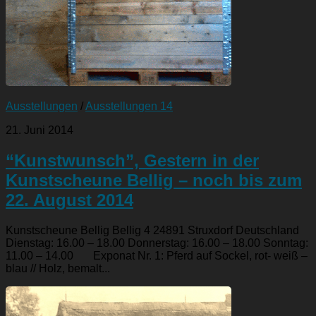
Ausstellungen
/
Ausstellungen 14
21. Juni 2014
“Kunstwunsch”, Gestern in der
Kunstscheune Bellig – noch bis zum
22. August 2014
Kunstscheune Bellig Bellig 4 24891 Struxdorf Deutschland
Dienstag: 16.00 – 18.00 Donnerstag: 16.00 – 18.00 Sonntag:
11.00 – 14.00 Exponat Nr. 1: Pferd auf Sockel, rot- weiß –
blau // Holz, bemalt...