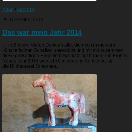
Artort
/
Artort 14
29. Dezember 2014
Das war mein Jahr 2014
… in Bildern. Vielen Dank an alle, die mich in meinem
künstlerischen Schaffen unterstützt und mit mir zusammen
diese großartigen Projekte bewerkstelligt haben! Ein Frohes
Neues Jahr 2015 wünscht Caspersens Kunstblock &
die Bildhauerei Johannes...