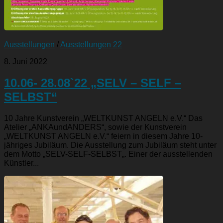
Ausstellungen
/
Ausstellungen 22
8. Juni 2022
10.06- 28.08`22 „SELV – SELF –
SELBST“
10 Jahre Kunstverein „WELTKUNST ANGELN e.V.“ Das
Atelier „ANKAundANDERS“, sowie der Kunstverein
„WELTKUNST ANGELN e.V.“ feiern in diesem Jahre 10-
jähriges Jubiläum. Die Ausstellung zum Jubiläum steht unter
dem Motto „SELV-SELF-SELBST„. Einer der ausstellenden
Künstler...