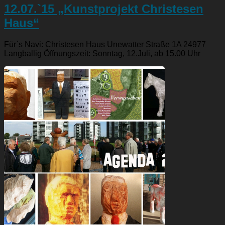
12.07.`15 „Kunstprojekt Christesen
Haus“
Für`s Navi: Christesen Haus Unewatter Straße 1A 24977
Langballig Öffnungszeit: Sonntag, 12.Juli, ab 15.00 Uhr