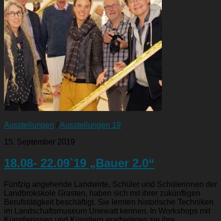
Ausstellungen
/
Ausstellungen 19
15. September 2019
18.08- 22.09`19 „Bauer 2.0“
Fünfzig angehende Landwirte, Schüler und Schülerinnen der
Landbrokskole Grasten, haben sich mit ihrer zukünftigen
Berufstätigkeit beschäftigt. Sie lernten historische Techniken
im Landschaftsmuseum Unewatt kennen. In Workshops mit
Künstlerinnen und Künstlern erarbeiteten sie ihre