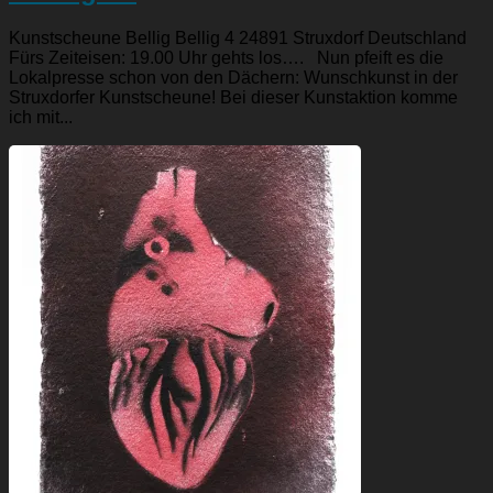
Kunstscheune Bellig Bellig 4 24891 Struxdorf Deutschland
Fürs Zeiteisen: 19.00 Uhr gehts los…. Nun pfeift es die
Lokalpresse schon von den Dächern: Wunschkunst in der
Struxdorfer Kunstscheune! Bei dieser Kunstaktion komme
ich mit...