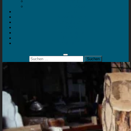
Mein Konto
Kontakt
Artort
Ausstellungen
Kunstaktionen
Landart
Geheimtipps
Portfolio
0 Artikel
0,00 €
Suchen
nach: