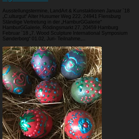
Ausstellungstermine, LandArt & Kunstaktionen Januar `18
„C.ulturgut“ Alter Husumer Weg 222, 24941 Flensburg
Ständige Vertretung in der „HamburGGalerie“
HamburGGalerie, Rödingsmarkt 27, 20459 Hamburg
Februar `18 „7. Wood Sculpture International Symposium
Sønderborg“ 01.02, Juri- Teilnahme,...