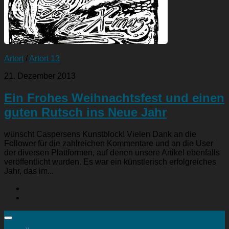
Artort
/
Artort 13
21. Dezember 2013
Ein Frohes Weihnachtsfest und einen
guten Rutsch ins Neue Jahr
wünscht Caspersens Kunstblock! Vielen Dank an die
Follower für die zahlreichen Kommentare und an die User
der diversen Plattformen, auf denen unsere Artikel ebenfalls
veröffentlicht wurden. Es war ein künstlerisch erfolgreiches
Jahr, das im...