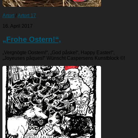
Artort
/
Artort 17
16. April 2017
„Frohe Ostern!“,
„Vergnögte Oostern!“, „God påske!“, Happy Easter!“,
„Joyeuses pâques!“ Wünscht Caspersens Kunstblock ©!