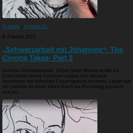
Scribble
/
Scribble 21
9. Februar 2021
„Schwarzarbeit mit Johannes“- The
Corona Takes- Part 2
Ja liebe Zeichenfreunde. Schon letzte Woche wollte ich
Euch dieses kleine Filmchen zeigen und mit euch
zusammen ein hübsches Frauengesicht zeichnen. Leider hat
mir youtube da einen Strich durch die Rechnung gemacht
und wir...