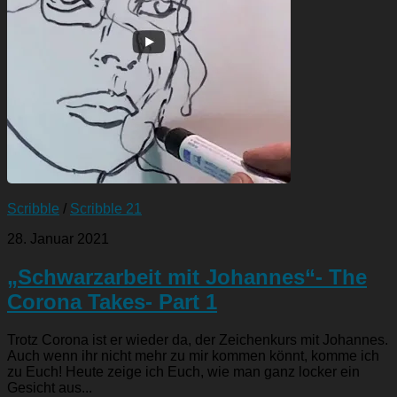
Scribble
/
Scribble 21
28. Januar 2021
„Schwarzarbeit mit Johannes“- The
Corona Takes- Part 1
Trotz Corona ist er wieder da, der Zeichenkurs mit Johannes.
Auch wenn ihr nicht mehr zu mir kommen könnt, komme ich
zu Euch! Heute zeige ich Euch, wie man ganz locker ein
Gesicht aus...