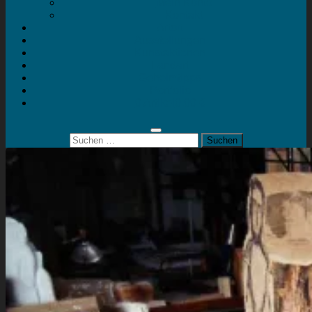
Mein Konto
Kontakt
Artort
Ausstellungen
Kunstaktionen
Landart
Geheimtipps
Portfolio
0 Artikel
0,00 €
Suchen
nach: