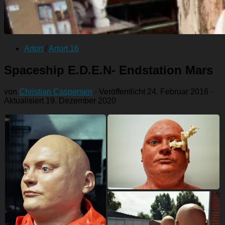
Artort
/
Artort 16
Spaceship E.D.E.N- Endstation Mars
von
Christian Caspersen
· Veröffentlicht
24. Februar 2016
·
Aktualisiert
19. Dezember 2020