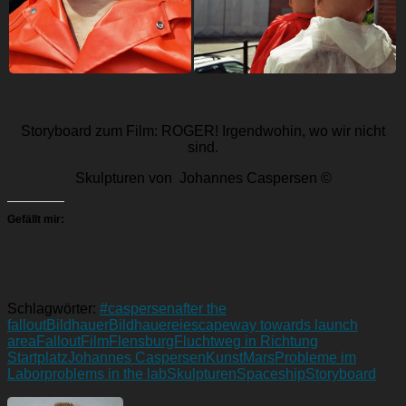
Storyboard zum Film: ROGER! Irgendwohin, wo wir nicht
sind.
Skulpturen von Johannes Caspersen ©
Gefällt mir:
Schlagwörter:
#caspersen
after the
fallout
Bildhauer
Bildhauerei
escapeway towards launch
area
Fallout
Film
Flensburg
Fluchtweg in Richtung
Startplatz
Johannes Caspersen
Kunst
Mars
Probleme im
Labor
problems in the lab
Skulpturen
Spaceship
Storyboard