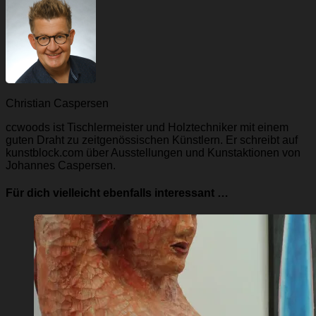
Christian Caspersen
ccwoods ist Tischlermeister und Holztechniker mit einem
guten Draht zu zeitgenössischen Künstlern. Er schreibt auf
kunstblock.com über Ausstellungen und Kunstaktionen von
Johannes Caspersen.
Für dich vielleicht ebenfalls interessant …