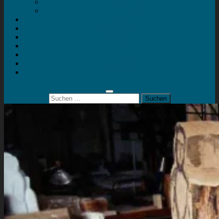
Mein Konto
Kontakt
Artort
Ausstellungen
Kunstaktionen
Landart
Geheimtipps
Portfolio
0 Artikel
0,00 €
Suchen
nach: