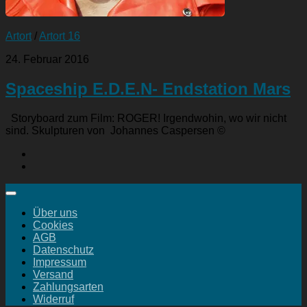
Artort
/
Artort 16
24. Februar 2016
Spaceship E.D.E.N- Endstation Mars
Storyboard zum Film: ROGER! Irgendwohin, wo wir nicht
sind. Skulpturen von Johannes Caspersen ©
Über uns
Cookies
AGB
Datenschutz
Impressum
Versand
Zahlungsarten
Widerruf