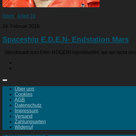
Artort
/
Artort 16
24. Februar 2016
Spaceship E.D.E.N- Endstation Mars
Storyboard zum Film: ROGER! Irgendwohin, wo wir nicht si
Über uns
Cookies
AGB
Datenschutz
Impressum
Versand
Zahlungsarten
Widerruf