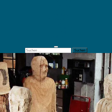
Mein Konto
Kontakt
Artort
Ausstellungen
Kunstaktionen
Landart
Geheimtipps
Portfolio
0 Artikel
0,00 €
Suchen
nach: