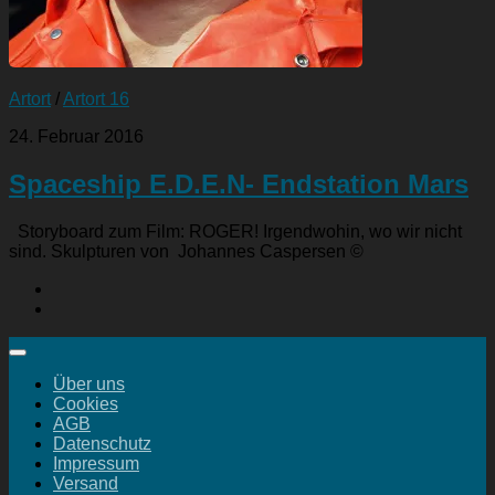
Artort
/
Artort 16
24. Februar 2016
Spaceship E.D.E.N- Endstation Mars
Storyboard zum Film: ROGER! Irgendwohin, wo wir nicht
sind. Skulpturen von Johannes Caspersen ©
Über uns
Cookies
AGB
Datenschutz
Impressum
Versand