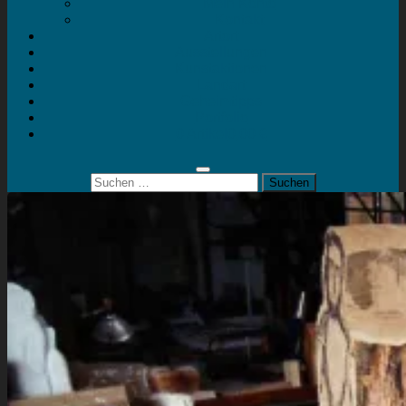
Mein Konto
Kontakt
Artort
Ausstellungen
Kunstaktionen
Landart
Geheimtipps
Portfolio
0 Artikel
0,00 €
Suchen
nach: