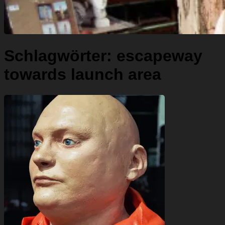
Schlagwörter:
escapeway
towards launch area