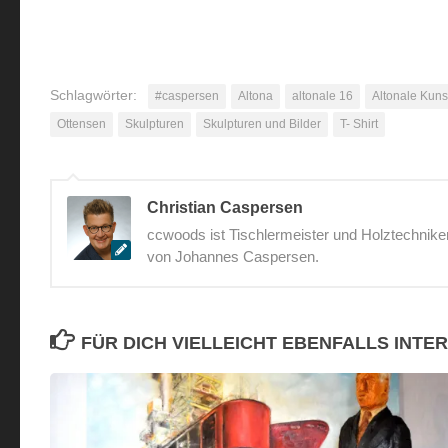
Schlagwörter:
#caspersen
Altona
altonale 16
Altonale Kuns
Ottensen
Skulpturen
Skulpturen und Bilder
T- Shirt
Christian Caspersen
ccwoods ist Tischlermeister und Holztechnike
von Johannes Caspersen.
FÜR DICH VIELLEICHT EBENFALLS INTE