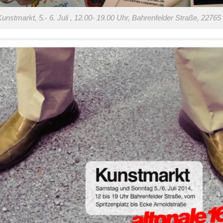
Kunstmarkt, 5.- 6. Juli , 12.00- 19.00 Uhr, Bahrenfelder Straße, 227