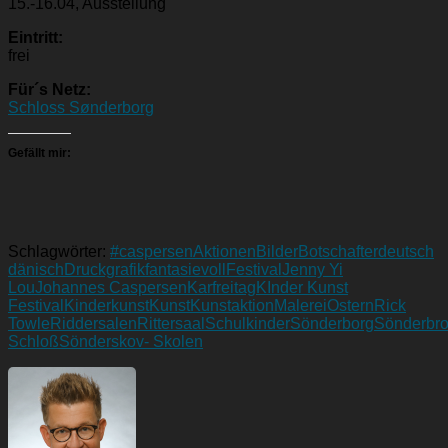
15.-16.04, Ausstellung
Eintritt:
frei
Für´s Netz:
Schloss Sønderborg
Gefällt mir:
Schlagwörter:
#caspersen
Aktionen
Bilder
Botschafter
deutsch
dänisch
Druckgrafik
fantasievoll
Festival
Jenny Yi
Lou
Johannes Caspersen
Karfreitag
KInder Kunst
Festival
Kinderkunst
Kunst
Kunstaktion
Malerei
Ostern
Rick
Towle
Riddersalen
Rittersaal
Schulkinder
Sönderborg
Sönderbr
Schloß
Sönderskov- Skolen