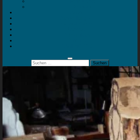
Mein Konto
Kontakt
Artort
Ausstellungen
Kunstaktionen
Landart
Geheimtipps
Portfolio
0 Artikel
0,00 €
Suchen
nach: