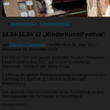
Kunstaktionen
/
Kunstaktionen 17
14.04-16.04`17 „KinderKunstFestival“
von
Christian Caspersen
· Veröffentlicht
30. März 2017
·
Aktualisiert
19. Dezember 2020
Ein kleiner Film vom gerade laufenden Deutsch Dänischen
KinderKunstFestival 2017 auf Schloß Sonderborg /
Dänemark.- Gemacht von Jenny Yi Lou.
Eröffnung der großen Bilderausstellung ist wie gewohnt am
Karfreitag (14.April) ab 11 Uhr dort im Rittersaal (
Riddersalen).
Das gesamte Osterwochenende ist die Ausstellung zu den
Öffnungszeiten des Schlosses zu besichtigen!
Kommt vorbei!