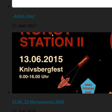
„Artist- Day“
17. April 2017
13.06.`15 Marspassion 2040
12. Juni 2015