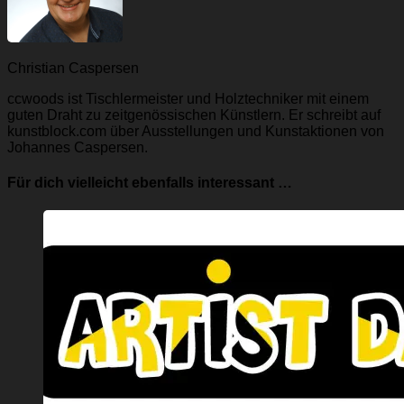
Christian Caspersen
ccwoods ist Tischlermeister und Holztechniker mit einem
guten Draht zu zeitgenössischen Künstlern. Er schreibt auf
kunstblock.com über Ausstellungen und Kunstaktionen von
Johannes Caspersen.
Für dich vielleicht ebenfalls interessant …