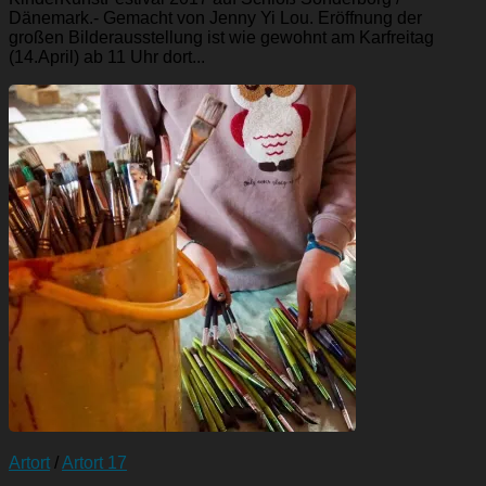
Dänemark.- Gemacht von Jenny Yi Lou. Eröffnung der
großen Bilderausstellung ist wie gewohnt am Karfreitag
(14.April) ab 11 Uhr dort...
Artort
/
Artort 17