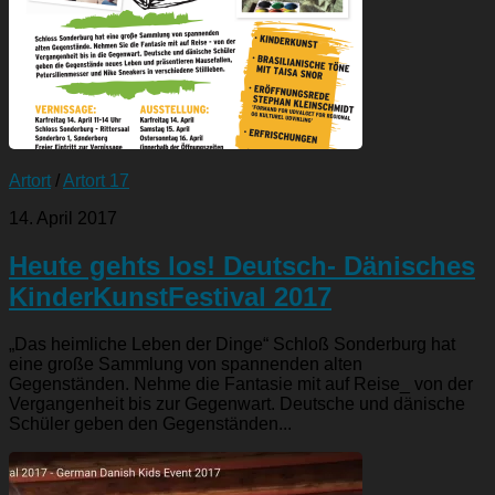
Artort
/
Artort 17
14. April 2017
Heute gehts los! Deutsch- Dänisches
KinderKunstFestival 2017
„Das heimliche Leben der Dinge“ Schloß Sonderburg hat
eine große Sammlung von spannenden alten
Gegenständen. Nehme die Fantasie mit auf Reise_ von der
Vergangenheit bis zur Gegenwart. Deutsche und dänische
Schüler geben den Gegenständen...