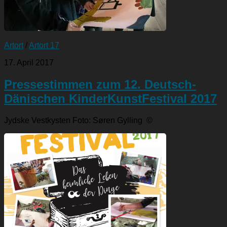
Artort
/
Artort 17
17. April 2017
Pressestimmen zum 12. Deutsch-
Dänischen KinderKunstFestival 2017
Jydske Vestkysten Foto: Søren Gylling ©