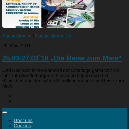
Kunstaktionen
/
Kunstaktionen 16
28. März 2016
25.03-27.03`16 „Die Reise zum Mars“
Und was habt Ihr so während der Ostertage gemacht? Ich
fuhr zum Sonderburger Schloss und begab mich mit
dänischen und deutschen Schulkindern auf eine Reise zum
Mars!
Über uns
Cookies