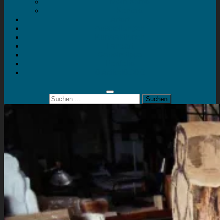
Mein Konto
Kontakt
Artort
Ausstellungen
Kunstaktionen
Landart
Geheimtipps
Portfolio
0 Artikel
0,00 €
Suchen
nach: