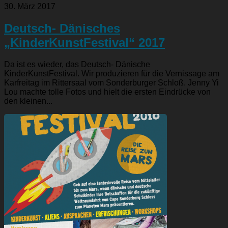
30. März 2017
Deutsch- Dänisches
„KinderKunstFestival“ 2017
Da ist es wieder, das Deutsch- Dänische
KinderKunstFestival. Wir produzieren für die Vernissage am
Karfreitag im Rittersaal vom Sonderburger Schloß. Jenny Yi
Lou machte tolle Fotos und hielt die ersten Eindrücke von
den kleinen...