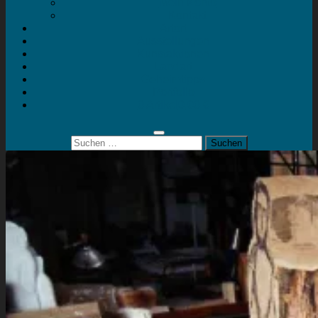
Mein Konto
Kontakt
Artort
Ausstellungen
Kunstaktionen
Landart
Geheimtipps
Portfolio
0 Artikel
0,00 €
Suchen
nach: