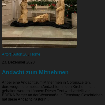
Artort
/
Artort 20
/
Home
23. Dezember 2020
Andacht zum Mitnehmen
Anbei eine Andacht zum Mitnehmen in CoronaZeiten,
deretwegen die meisten Andachten in den Kirchen nicht
gehalten werden können: Dieser Text wird verteilt vor
EDEKA Berger an der Werftstraße in Flensburg.Geschrieben
hat diese Andacht Pastorin...