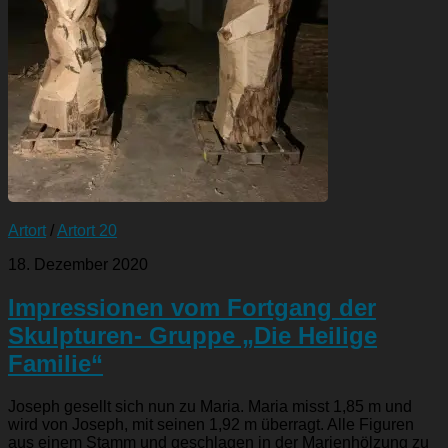
Artort
/
Artort 20
18. Dezember 2020
Impressionen vom Fortgang der
Skulpturen- Gruppe „Die Heilige
Familie“
Joseph gesellt sich nun zu Maria. Maria misst 1,85 m und
wird von Joseph, mit seinen 1,92 m überragt. Alle Figuren
aus einem Stamm und geschlagen in der Marienhölzung zu