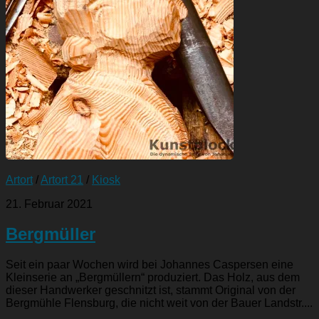
Artort
/
Artort 21
/
Kiosk
21. Februar 2021
Bergmüller
Seit ein paar Wochen wird bei Johannes Caspersen eine
Kleinserie an „Bergmüllern“ produziert. Das Holz, aus dem
dieser Handwerker geschnitzt ist, stammt Original von der
Bergmühle Flensburg, die nicht weit von der Bauer Landstr....