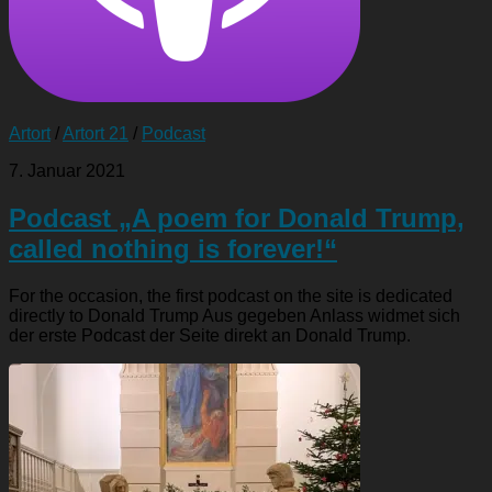
Artort
/
Artort 21
/
Podcast
7. Januar 2021
Podcast „A poem for Donald Trump,
called nothing is forever!“
For the occasion, the first podcast on the site is dedicated
directly to Donald Trump Aus gegeben Anlass widmet sich
der erste Podcast der Seite direkt an Donald Trump.