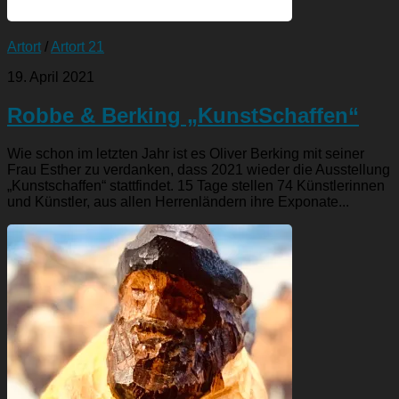
Artort
/
Artort 21
19. April 2021
Robbe & Berking „KunstSchaffen“
Wie schon im letzten Jahr ist es Oliver Berking mit seiner
Frau Esther zu verdanken, dass 2021 wieder die Ausstellung
„Kunstschaffen“ stattfindet. 15 Tage stellen 74 Künstlerinnen
und Künstler, aus allen Herrenländern ihre Exponate...