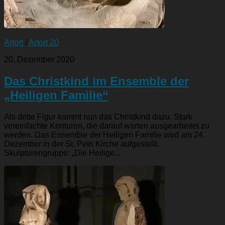
Artort
/
Artort 20
20. Dezember 2020
Das Christkind im Ensemble der
„Heiligen Familie“
Als dritte Figur kommt nun das Christkind dazu. Stark
vereinfachte Konturen, die darauf warten ausgearbeitet zu
werden. Das Ensemble der Heiligen Familie wird am 24.
Dezember in der St. Petri Kirche aufgestellt.
Skulpturengruppe: „Die Heilige...