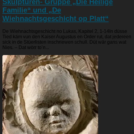
Skulpturen- Gruppe „Die Heilige
Familie“ und „De
Wiehnachtsgeschicht op Platt“
De Wiehnachtsgeschicht no Lukas, Kapitel 2, 1-14In düsse
Tied käm vun den Kaiser Augustus en Order rut, dat jedereen
sick in de Stüerlisten inschriewen schull. Düt wär gans wat
Nies. – Dat wörr to’n...