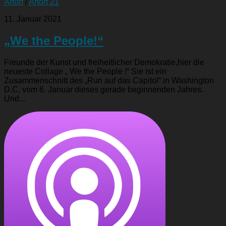
Artort
/
Artort 21
11. Januar 2021
„We the People!“
Freunde der Kunst und freiheitlicher Demokratie,hier die
neueste Collage „ We the People !“ Sie ist ein
Zusammenschnitt des „Run auf das Capitol“ in Washington
D.C. vom 6. Januar dieses gerade beginnenden Jahres.
Und...