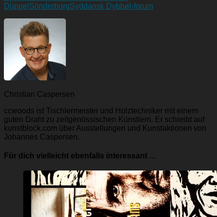
Düppel
Sönderborg
Syddansk Dybbøl-forum
Christian Caspersen
ccwoods ist Tischlermeister und Holztechniker mit einem
guten Draht zu zeitgenössischen Künstlern. Er schreibt auf
kunstblock.com über Ausstellungen und Kunstaktionen von
Johannes Caspersen.
Für dich vielleicht ebenfalls interessant …