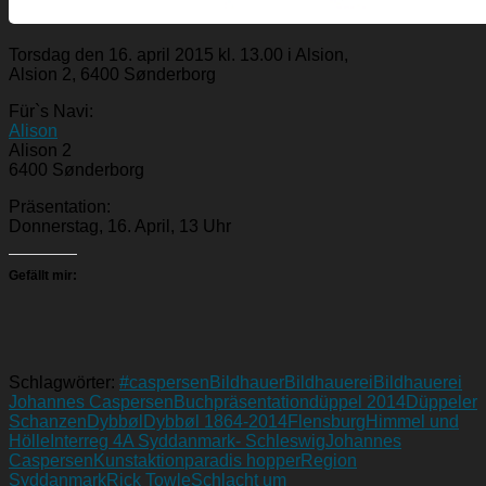
Torsdag den 16. april 2015 kl. 13.00 i Alsion,
Alsion 2, 6400 Sønderborg
Für`s Navi:
Alison
Alison 2
6400 Sønderborg
Präsentation:
Donnerstag, 16. April, 13 Uhr
Gefällt mir:
Schlagwörter:
#caspersen
Bildhauer
Bildhauerei
Bildhauerei
Johannes Caspersen
Buchpräsentation
düppel 2014
Düppeler
Schanzen
Dybbøl
Dybbøl 1864-2014
Flensburg
Himmel und
Hölle
Interreg 4A Syddanmark- Schleswig
Johannes
Caspersen
Kunstaktion
paradis hopper
Region
Syddanmark
Rick Towle
Schlacht um