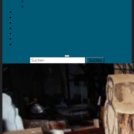
Mein Konto
Kontakt
Artort
Ausstellungen
Kunstaktionen
Landart
Geheimtipps
Portfolio
0 Artikel
0,00 €
Suchen
nach: