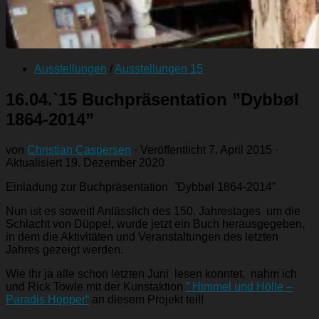
Ausstellungen
/
Ausstellungen 15
16.04.`15 Buchpräsentation ”Dybbøl
1864-2014”
von
Christian Caspersen
· Veröffentlicht
7. April 2015
·
Aktualisiert
19. Dezember 2020
Einladung zur Buchpräsentation ”Dybbøl 1864-2014”
Nun ist es soweit! Anlässlich des 150. Jahrestages um die
Schlacht von Düppel, wurde jetzt ein Buch herausgegeben,
in dem die Aktivitäten und Veranstaltungen des letzten
Jahres gezeigt werden.
Wie Ihr ja alle schon letzten Juni lesen konntet, nahm ich
und Rick Towle mit der Kunstaktion
” Himmel und Hölle –
Paradis Hopper“
an diesem Projekt teil!