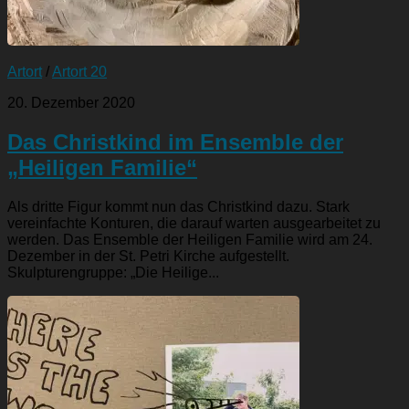
Artort
/
Artort 20
20. Dezember 2020
Das Christkind im Ensemble der
„Heiligen Familie“
Als dritte Figur kommt nun das Christkind dazu. Stark
vereinfachte Konturen, die darauf warten ausgearbeitet zu
werden. Das Ensemble der Heiligen Familie wird am 24.
Dezember in der St. Petri Kirche aufgestellt.
Skulpturengruppe: „Die Heilige...