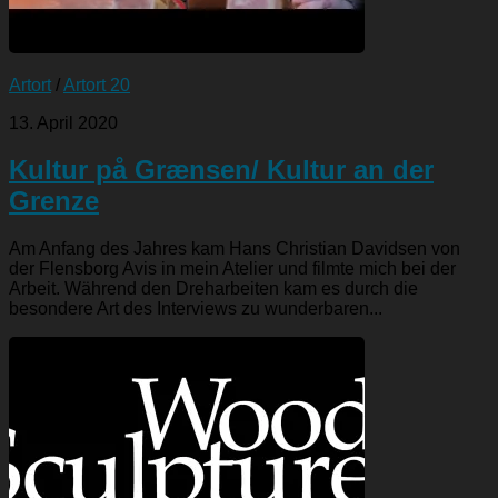
Artort
/
Artort 20
13. April 2020
Kultur på Grænsen/ Kultur an der
Grenze
Am Anfang des Jahres kam Hans Christian Davidsen von
der Flensborg Avis in mein Atelier und filmte mich bei der
Arbeit. Während den Dreharbeiten kam es durch die
besondere Art des Interviews zu wunderbaren...