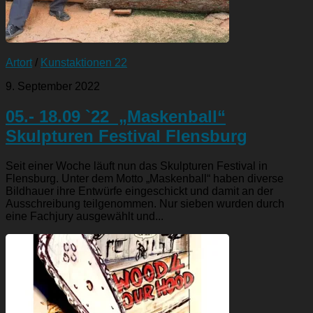
Artort
/
Kunstaktionen 22
9. September 2022
05.- 18.09 `22 „Maskenball“
Skulpturen Festival Flensburg
Seit einer Woche läuft nun das Skulpturen Festival in
Flensburg. Unter dem Motto „Maskenball“ haben diverse
Bildhauer ihre Entwürfe eingeschickt und damit an der
Ausschreibung teilgenommen. Nur sieben wurden durch
eine Fachjury ausgewählt und...