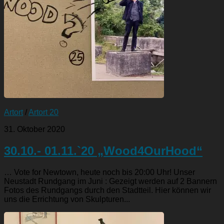
Artort
/
Artort 20
31. Oktober 2020
30.10.- 01.11.`20 „Wood4OurHood“
… Vote for Newtown, heute noch bis 20:00 Uhr! Unser
Neustadt Rundgang im Juni : Gezeigt werden auf 2 Bannern
Fotos des Rundgangs durch den Stadtteil. Hier können wir
uns die Errichtung von Skulpturen...