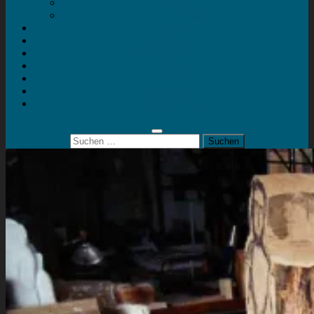
Mein Konto
Kontakt
Artort
Ausstellungen
Kunstaktionen
Landart
Geheimtipps
Portfolio
0 Artikel
0,00 €
Suchen
nach: