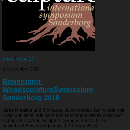
Artort
/
Artort 17
5. Dezember 2017
Bewerbung-
WoodsculptureSymposium
Sønderborg 2018
Liebe Kreative und Bildhauer, da ich dieses Jahr wieder mit
in der Juri sitze, rufe ich hiermit nochmals alle Künstler auf,
sich für das „Wood Sculpture Symposium 2018“ zu
bewerben! Bewerbungsende: 1. Februar 2018...