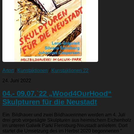
Artort
/
Kunstaktionen
/
Kunstaktionen 22
24. Juni 2022
04.- 09.07.`22 „Wood4OurHood“
Skulpturen für die Neustadt
Ein Bildhauer und zwei Bildhauerinnen werden am 4. Juli
drei grob vorgesägte Skulpturen aus heimischem Eichenholz
im unteren Galwik Park/ Flensburg-Neustadt anliefern. Dort
startet die Umsetzung des im Herbst 2020 begonnenen “