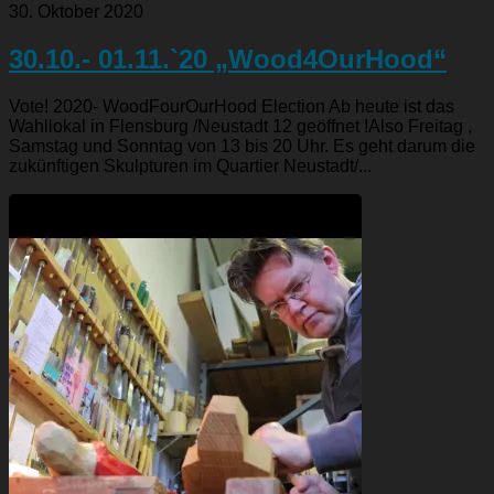
30. Oktober 2020
30.10.- 01.11.`20 „Wood4OurHood“
Vote! 2020- WoodFourOurHood Election Ab heute ist das
Wahllokal in Flensburg /Neustadt 12 geöffnet !Also Freitag ,
Samstag und Sonntag von 13 bis 20 Uhr. Es geht darum die
zukünftigen Skulpturen im Quartier Neustadt/...