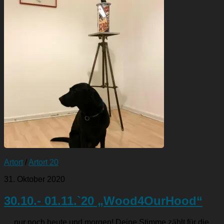
Artort
/
Artort 20
31. Oktober 2020
30.10.- 01.11.`20 „Wood4OurHood“
… nur noch heute und morgen! Deine Stimme zählt für die