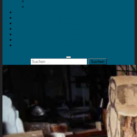
Mein Konto
Kontakt
Artort
Ausstellungen
Kunstaktionen
Landart
Geheimtipps
Portfolio
0 Artikel
0,00 €
Suchen
nach: