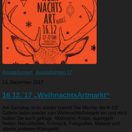
Ausstellungen
/
Ausstellungen 17
13. Dezember 2017
16.12.`17 „WeihnachtsArtmarkt“
Am Samstag ist es wieder soweit! Die Macher der K-OZ
Galerie laden wieder zum WeihnachtsArtmarkt ein und mich
haben Sie auch gefragt.- Wahnsinn, Krass, supergeil!-
Neben Holzarbeiten, Schmuck, Fotografien, Malerei und
allerlei anderem Kleingelöt...