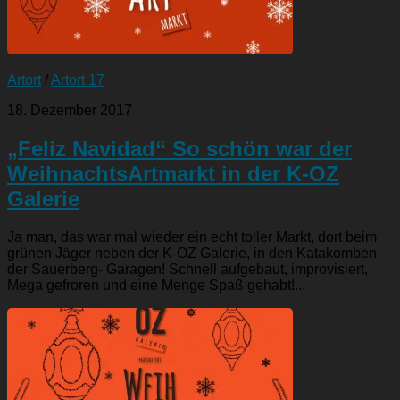
Artort
/
Artort 17
18. Dezember 2017
„Feliz Navidad“ So schön war der
WeihnachtsArtmarkt in der K-OZ
Galerie
Ja man, das war mal wieder ein echt toller Markt, dort beim
grünen Jäger neben der K-OZ Galerie, in den Katakomben
der Sauerberg- Garagen! Schnell aufgebaut, improvisiert,
Mega gefroren und eine Menge Spaß gehabt!...