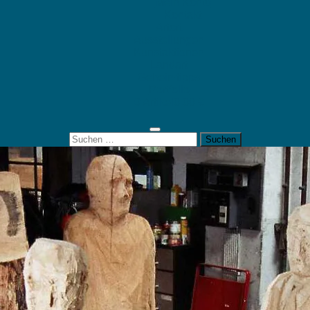
Mein Konto
Kontakt
Artort
Ausstellungen
Kunstaktionen
Landart
Geheimtipps
Portfolio
0 Artikel
0,00 €
Suchen
nach: