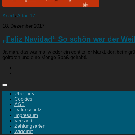
Artort
/
Artort 17
18. Dezember 2017
„Feliz Navidad“ So schön war der Wei
Ja man, das war mal wieder ein echt toller Markt, dort beim 
gefroren und eine Menge Spaß gehabt!...
Über uns
Cookies
AGB
Datenschutz
Impressum
Versand
Zahlungsarten
Widerruf