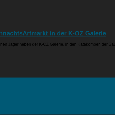
hnachtsArtmarkt in der K-OZ Galerie
grünen Jäger neben der K-OZ Galerie, in den Katakomben der Sa