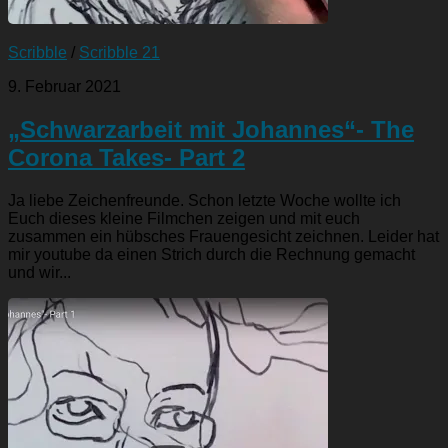
Scribble
/
Scribble 21
9. Februar 2021
„Schwarzarbeit mit Johannes“- The
Corona Takes- Part 2
Ja liebe Zeichenfreunde. Schon letzte Woche wollte ich
Euch dieses kleine Filmchen zeigen und mit euch
zusammen ein hübsches Frauengesicht zeichnen. Leider hat
mir youtube da einen Strich durch die Rechnung gemacht
und wir...