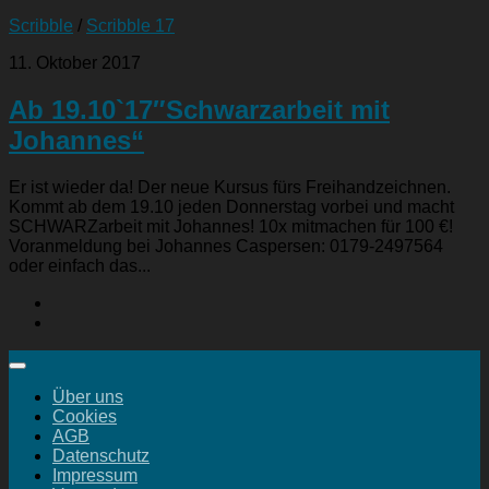
Scribble
/
Scribble 17
11. Oktober 2017
Ab 19.10`17″Schwarzarbeit mit
Johannes“
Er ist wieder da! Der neue Kursus fürs Freihandzeichnen.
Kommt ab dem 19.10 jeden Donnerstag vorbei und macht
SCHWARZarbeit mit Johannes! 10x mitmachen für 100 €!
Voranmeldung bei Johannes Caspersen: 0179-2497564
oder einfach das...
Über uns
Cookies
AGB
Datenschutz
Impressum