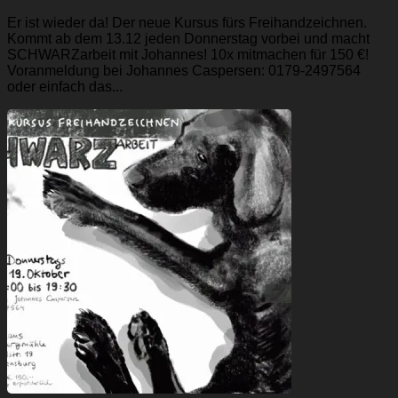
Er ist wieder da! Der neue Kursus fürs Freihandzeichnen.
Kommt ab dem 13.12 jeden Donnerstag vorbei und macht
SCHWARZarbeit mit Johannes! 10x mitmachen für 150 €!
Voranmeldung bei Johannes Caspersen: 0179-2497564
oder einfach das...