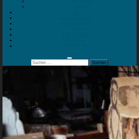
Mein Konto
Kontakt
Artort
Ausstellungen
Kunstaktionen
Landart
Geheimtipps
Portfolio
0 Artikel
0,00 €
Suchen
nach: