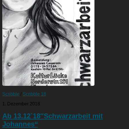
Scribble
/
Scribble 18
1. Dezember 2018
Ab 13.12`18″Schwarzarbeit mit
Johannes“