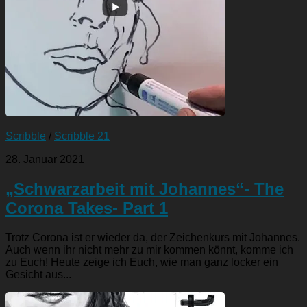
Scribble
/
Scribble 21
28. Januar 2021
„Schwarzarbeit mit Johannes“- The
Corona Takes- Part 1
Trotz Corona ist er wieder da, der Zeichenkurs mit Johannes.
Auch wenn ihr nicht mehr zu mir kommen könnt, komme ich
zu Euch! Heute zeige ich Euch, wie man ganz locker ein
Gesicht aus...