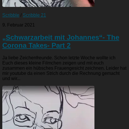
Scribble
/
Scribble 21
9. Februar 2021
„Schwarzarbeit mit Johannes“- The
Corona Takes- Part 2
Ja liebe Zeichenfreunde. Schon letzte Woche wollte ich
Euch dieses kleine Filmchen zeigen und mit euch
zusammen ein hübsches Frauengesicht zeichnen. Leider hat
mir youtube da einen Strich durch die Rechnung gemacht
und wir...