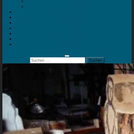
Mein Konto
Kontakt
Artort
Ausstellungen
Kunstaktionen
Landart
Geheimtipps
Portfolio
0 Artikel
0,00 €
Suchen
nach: