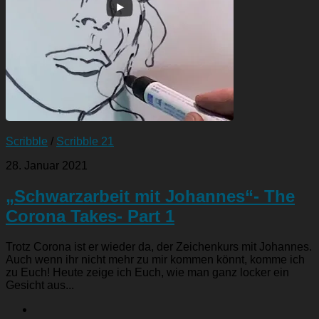
Scribble
/
Scribble 21
28. Januar 2021
„Schwarzarbeit mit Johannes“- The
Corona Takes- Part 1
Trotz Corona ist er wieder da, der Zeichenkurs mit Johannes.
Auch wenn ihr nicht mehr zu mir kommen könnt, komme ich
zu Euch! Heute zeige ich Euch, wie man ganz locker ein
Gesicht aus...