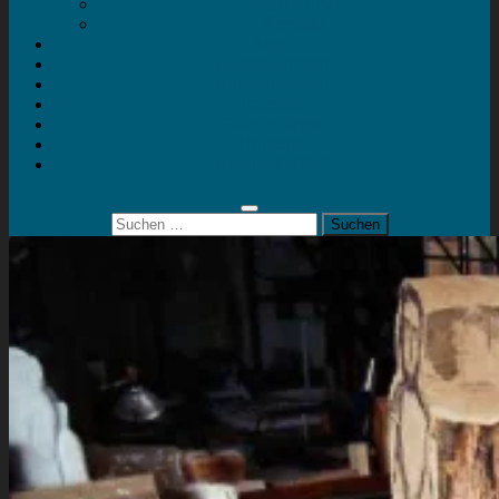
Mein Konto
Kontakt
Artort
Ausstellungen
Kunstaktionen
Landart
Geheimtipps
Portfolio
0 Artikel
0,00 €
Suchen
nach: