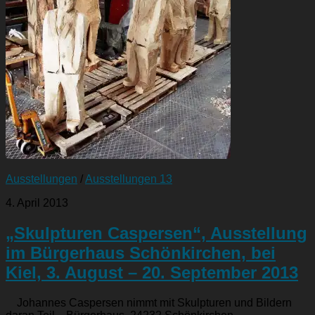
Ausstellungen
/
Ausstellungen 13
4. April 2013
„Skulpturen Caspersen“, Ausstellung
im Bürgerhaus Schönkirchen, bei
Kiel, 3. August – 20. September 2013
Johannes Caspersen nimmt mit Skulpturen und Bildern