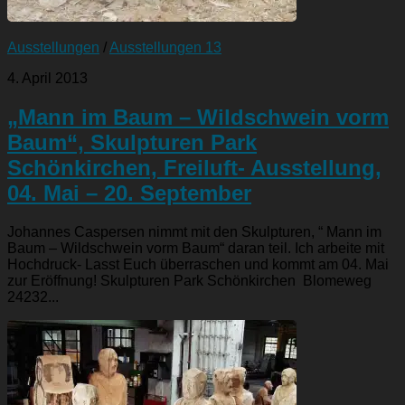
Ausstellungen
/
Ausstellungen 13
4. April 2013
„Mann im Baum – Wildschwein vorm
Baum“, Skulpturen Park
Schönkirchen, Freiluft- Ausstellung,
04. Mai – 20. September
Johannes Caspersen nimmt mit den Skulpturen, “ Mann im
Baum – Wildschwein vorm Baum“ daran teil. Ich arbeite mit
Hochdruck- Lasst Euch überraschen und kommt am 04. Mai
zur Eröffnung! Skulpturen Park Schönkirchen Blomeweg
24232...