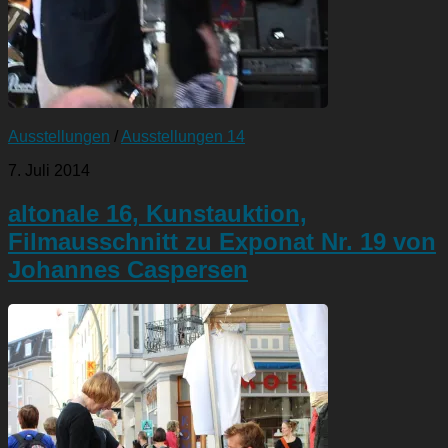
Ausstellungen
/
Ausstellungen 14
7. Juli 2014
altonale 16, Kunstauktion,
Filmausschnitt zu Exponat Nr. 19 von
Johannes Caspersen