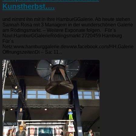
Kunstherbst….
und nimmt ihn mit in ihre HamburGGalerie. Ab heute stehen
Sannah Rosa mit 3 Managern in der wunderschönen Galerie
am Rödingsmarkt. – Weitere Exponate folgen. Für`s
Navi:HamburGGalerieRödingsmarkt 2720459 Hamburg
Für`s
Netz:www.hamburggalerie.dewww.facebook.com/HH.Galerie
ÖffnungszeitenDi – Sa: 11...