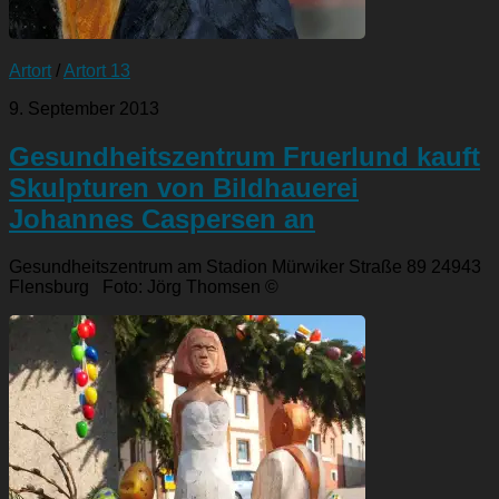
Artort
/
Artort 13
9. September 2013
Gesundheitszentrum Fruerlund kauft
Skulpturen von Bildhauerei
Johannes Caspersen an
Gesundheitszentrum am Stadion Mürwiker Straße 89 24943
Flensburg Foto: Jörg Thomsen ©