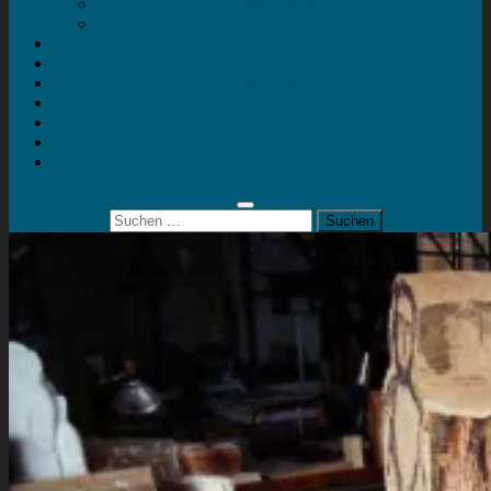
Mein Konto
Kontakt
Artort
Ausstellungen
Kunstaktionen
Landart
Geheimtipps
Portfolio
0 Artikel
0,00 €
Suchen
nach: