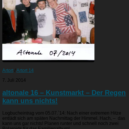
Artort
/
Artort 14
7. Juli 2014
altonale 16 – Kunstmarkt – Der Regen
kann uns nichts!
Logbucheintrag vom 05.07.`14: Nach einer extremen Hitze
entlädt sich am späten Nachmittag der Himmel. Hach, – das
kann uns gar nichts! Planen runter und schnell noch zwei
Polaroids für das Familienalbum!