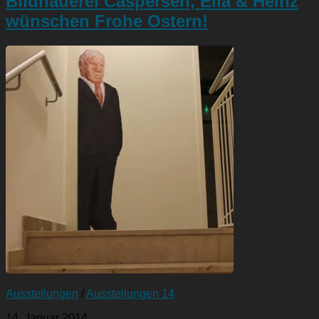
Bildhauerei Caspersen, Ella & Heinz
wünschen Frohe Ostern!
Ausstellungen
/
Ausstellungen 14
14. Januar 2014