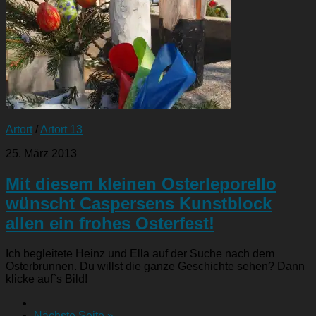
Artort
/
Artort 13
25. März 2013
Mit diesem kleinen Osterleporello
wünscht Caspersens Kunstblock
allen ein frohes Osterfest!
Ich begleitete Heinz und Ella auf der Suche nach dem
Osterbrunnen. Du willst die ganze Geschichte sehen? Dann
klicke auf`s Bild!
Nächste Seite »