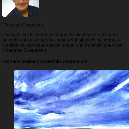
Christian Caspersen
ccwoods ist Tischlermeister und Holztechniker mit einem
guten Draht zu zeitgenössischen Künstlern. Er schreibt auf
kunstblock.com über Ausstellungen und Kunstaktionen von
Johannes Caspersen.
Für dich vielleicht ebenfalls interessant …