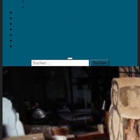
Mein Konto
Kontakt
Artort
Ausstellungen
Kunstaktionen
Landart
Geheimtipps
Portfolio
0 Artikel
0,00 €
Suchen
nach: