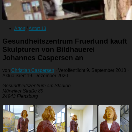
Artort
/
Artort 13
Gesundheitszentrum Fruerlund kauft
Skulpturen von Bildhauerei
Johannes Caspersen an
von
Christian Caspersen
· Veröffentlicht
9. September 2013
·
Aktualisiert
19. Dezember 2020
Gesundheitszentrum am Stadion
Mürwiker Straße 89
24943 Flensburg