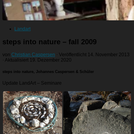
Landart
steps into nature – fall 2009
von
Christian Caspersen
· Veröffentlicht
14. November 2013
· Aktualisiert
19. Dezember 2020
steps into nature, Johannes Caspersen & Schüler
Update LandArt – Seminare