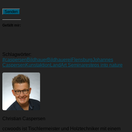
Senden
Gefällt mir:
Schlagwörter:
#caspersen
Bildhauer
Bildhauerei
Flensburg
Johannes
Caspersen
Kunstaktion
LandArt Seminare
steps into nature
Christian Caspersen
ccwoods ist Tischlermeister und Holztechniker mit einem