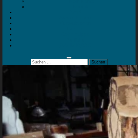
Mein Konto
Kontakt
Artort
Ausstellungen
Kunstaktionen
Landart
Geheimtipps
Portfolio
0 Artikel
0,00 €
Suchen
nach: