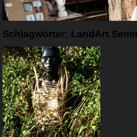
Schlagwörter:
LandArt Semi