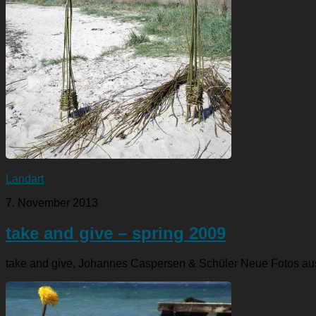
Landart
7. November 2013
take and give – spring 2009
take and give, Johannes Caspersen & Schüler Neue Fotos aus