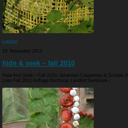
Landart
29. November 2013
hide & seek – fall 2010
Hide And Seek – Fall 2010, Johannes Caspersen & Schüler 20
Loss Fall 2011 Anfrage Buchung: LandArt Seminare...