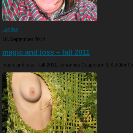
Landart
18. September 2014
magic and loss – fall 2011
magic and loss – fall 2011, Johannes Caspersen & Schüler F