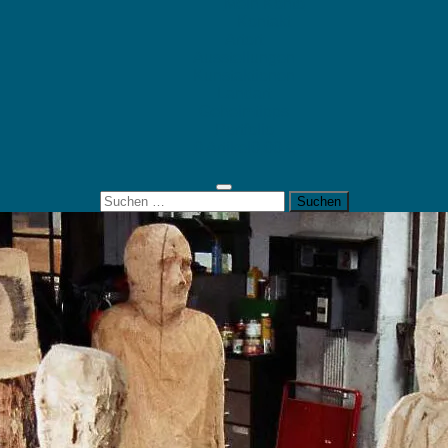
Mein Konto
Kontakt
Artort
Ausstellungen
Kunstaktionen
Landart
Geheimtipps
Portfolio
0 Artikel
0,00 €
Suchen
nach: