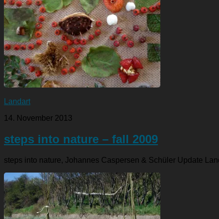
Landart
14. November 2013
steps into nature – fall 2009
steps into nature, Johannes Caspersen & Schüler Update Lan