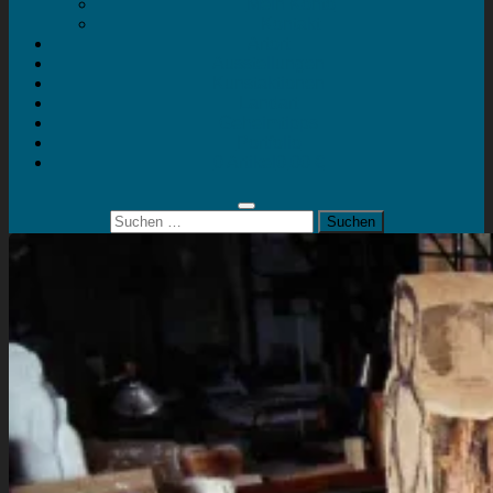
Mein Konto
Kontakt
Artort
Ausstellungen
Kunstaktionen
Landart
Geheimtipps
Portfolio
0 Artikel
0,00 €
Suchen
nach: