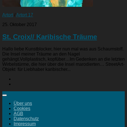
Artort
/
Artort 17
25. Oktober 2017
St. Croix// Karibische Träume
Hallo liebe Kunstblocker, hier nun mal was aus Schaumstoff.
Die Insel meiner Träume an den Nagel
gehängt.Vollplastisch, kopfüber…Im Gedenken an die letzten
Wirbelstürme, die hier über die Insel marodierten… StreetArt-
Objekt für Liebhaber karibischer...
Über uns
Cookies
AGB
Datenschutz
Impressum