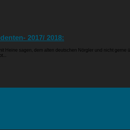
denten- 2017/ 2018:
it Heine sagen, dem alten deutschen Nörgler und nicht gerne ü
...