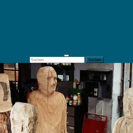
Mein Konto
Kontakt
Artort
Ausstellungen
Kunstaktionen
Landart
Geheimtipps
Portfolio
0 Artikel
0,00 €
Suchen
nach: