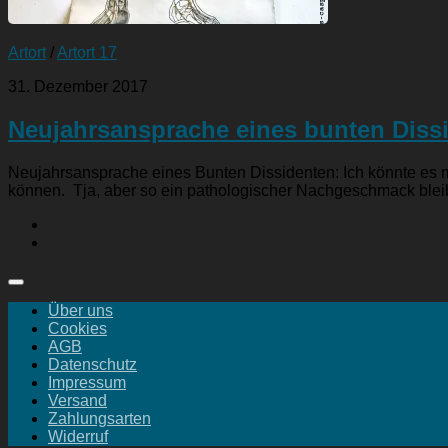
Artort
/
Artort 17
31. Dezember 2017
Neujahrsansprache eines bunten Dissi
Neujahrsansprache eines Bunten Dissidenten: Ich könnte es m
können. Tja, aber so ein pathologischer Nachgeschmack bleibt
Über uns
Cookies
AGB
Datenschutz
Impressum
Versand
Zahlungsarten
Widerruf