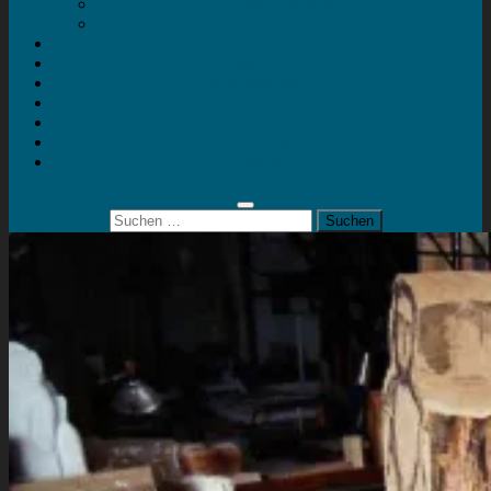
Mein Konto
Kontakt
Artort
Ausstellungen
Kunstaktionen
Landart
Geheimtipps
Portfolio
0 Artikel
0,00 €
Suchen
nach: