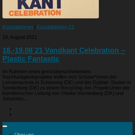
Kunstaktionen
/
Kunstaktionen 21
19. August 2021
18.-19.08`21 Vandkant Celebration –
Plastic Fantastic
Im Rahmen eines grenzüberschreitenden
Nachhaltigkeitsprojekts treffen sich Schüler*innen der
Lornsenschule in Schleswig (DE) und der Dybbøl- Skolen in
Sonderborg (DK) zu einem Recycling- Art- Projekt.Unter der
künstlerischen Leitung von Vibeke Vonnesberg (DK) und
Johannes...
Über uns