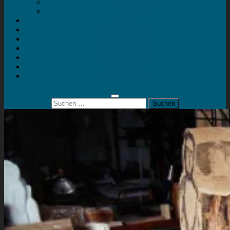
Mein Konto
Kontakt
Artort
Ausstellungen
Kunstaktionen
Landart
Geheimtipps
Portfolio
0 Artikel
0,00 €
Suchen
nach: