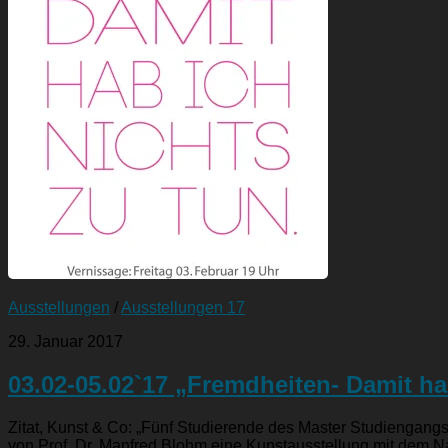
Ausstellungen
/
Ausstellungen 17
29. Januar 2017
03.02-05.02`17 „Fremdheiten- Damit ha
Zitat, Kunst & Co: „Fünf Studierende des Master Studiengang
von Prof. Dr. Manfred Blohm eine Kunstausstellung mit dem N