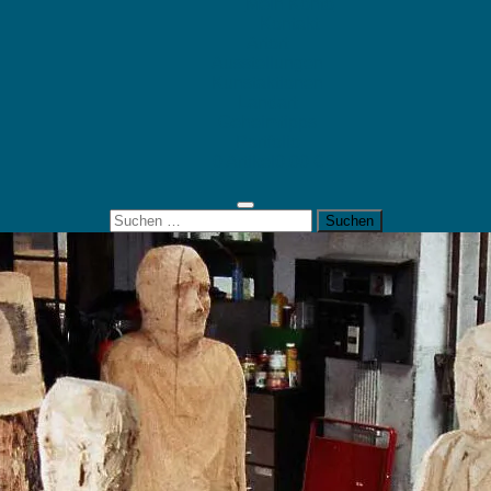
Mein Konto
Kontakt
Artort
Ausstellungen
Kunstaktionen
Landart
Geheimtipps
Portfolio
0 Artikel
0,00 €
Suchen
nach: