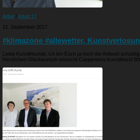
Artort
/
Artort 17
21. September 2017
#klimazone #allewetter, Kunstverlosu
Liebe Kunstfreunde, ich bin Euch ja noch die Antwort schuld
Herzlichen Glückwunsch wünscht Caspersens Kunstblock! Bitt