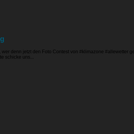
ng
ig, wer denn jetzt den Foto Contest von #klimazone #allewette
e schicke uns...