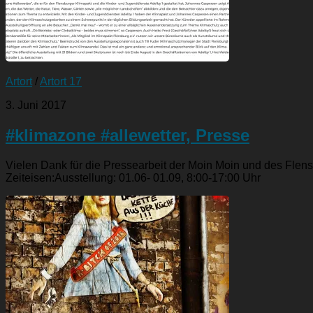
Artort
/
Artort 17
3. Juni 2017
#klimazone #allewetter, Presse
Vielen Dank für die Pressearbeit der Moin Moin und des Flen
Zeiteisen:Ausstellung: 01.06- 01.09, 8:00-17:00 Uhr