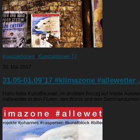
Kunstaktionen
/
Kunstaktionen 17
26. Mai 2017
31.05-01.09`17 #klimazone #allewetter
Hallo liebe Kunstfreunde, im direkten Bezug auf meine Ausstel
#allewetter in den Fluren, den Büros und den Seminarräumen i