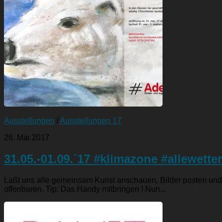
Ausstellungen
/
Ausstellungen 17
26. Mai 2017
31.05.-01.09.`17 #klimazone #allewetter
Laßt uns alle gemeinsam Kunst anschauen, Bilder posten und 
offenbaren. Tip: Das Handy mitbringen ! Nun...