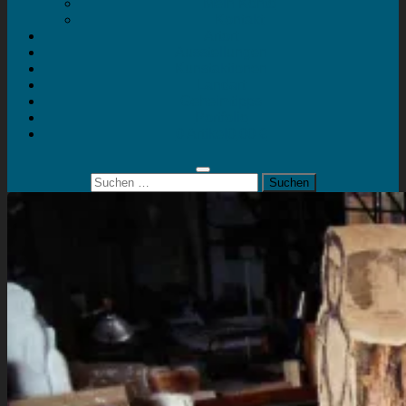
Mein Konto
Kontakt
Artort
Ausstellungen
Kunstaktionen
Landart
Geheimtipps
Portfolio
0 Artikel
0,00 €
Suchen
nach: