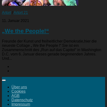
Artort
/
Artort 21
11. Januar 2021
„We the People!“
Freunde der Kunst und freiheitlicher Demokratie,hier die
neueste Collage „ We the People !“ Sie ist ein
Zusammenschnitt des „Run auf das Capitol“ in Washington
D.C. vom 6. Januar dieses gerade beginnenden Jahres.
Und...
Über uns
Cookies
AGB
Datenschutz
Impressum