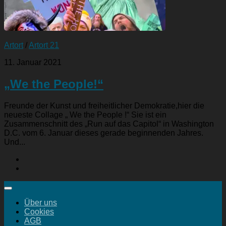
Artort
/
Artort 21
11. Januar 2021
„We the People!“
Freunde der Kunst und freiheitlicher Demokratie,hier die
neueste Collage „ We the People !“ Sie ist ein
Zusammenschnitt des „Run auf das Capitol“ in Washington
D.C. vom 6. Januar dieses gerade beginnenden Jahres.
Und...
Über uns
Cookies
AGB