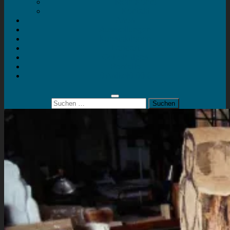
Mein Konto
Kontakt
Artort
Ausstellungen
Kunstaktionen
Landart
Geheimtipps
Portfolio
0 Artikel
0,00 €
Suchen
nach: