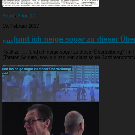
Artort
/
Artort 17
19. Februar 2017
„…(und ich neige sogar zu dieser Übe
Kritik zu „… (und ich neige sogar zu dieser Übertreibung)“ im
(Torsten Schütte) sowie einzelnen akustischer Satzinterpretati