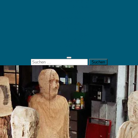
Mein Konto
Kontakt
Artort
Ausstellungen
Kunstaktionen
Landart
Geheimtipps
Portfolio
0 Artikel
0,00 €
Suchen
nach: