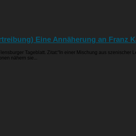
rtreibung) Eine Annäherung an Franz K
 Flensburger Tageblatt. Zitat:“In einer Mischung aus szenische
onen nähern sie...