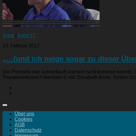
Artort
/
Artort 17
13. Februar 2017
„…(und ich neige sogar zu dieser Übe
Die Premiere war ausverkauft und wer nicht kommen konnte, h
Theaterwerkstatt Pilkentafel © mit: Elisabeth Bode, Torsten Sch
Über uns
Cookies
AGB
Datenschutz
Impressum