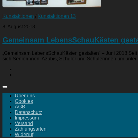
Kunstaktionen
/
Kunstaktionen 13
8. August 2013
Gemeinsam LebensSchauKästen gesta
„Gemeinsam LebensSchauKästen gestalten“ – Juni 2013 Seit 
sich Seniorinnen, Azubis, Schüler und Schülerinnen um unter d
Über uns
Cookies
AGB
Datenschutz
Impressum
Versand
Zahlungsarten
Widerruf