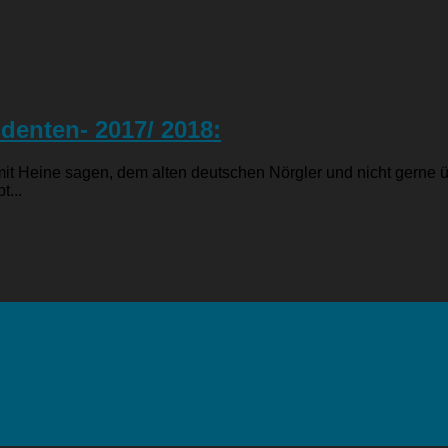
denten- 2017/ 2018:
it Heine sagen, dem alten deutschen Nörgler und nicht gerne ü
...