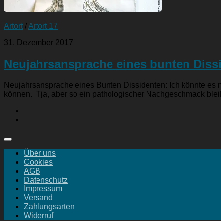
Artort
/
Artort 17
31. Dezember 2017
Neujahrsansprache eines bunten Dissi
Neujahrsansprache eines Bunten Dissidenten: Ich könnte es m
können. Tja, aber so ein pathologischer Nachgeschmack bleibt
Über uns
Cookies
AGB
Datenschutz
Impressum
Versand
Zahlungsarten
Widerruf