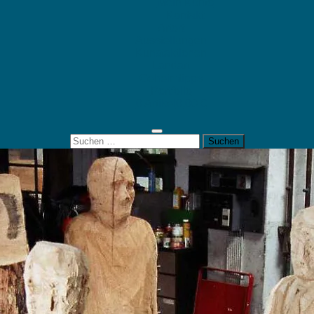
Mein Konto
Kontakt
Artort
Ausstellungen
Kunstaktionen
Landart
Geheimtipps
Portfolio
0 Artikel
0,00 €
Suchen
nach: