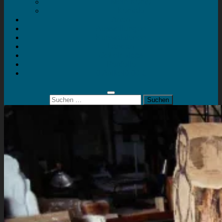
Mein Konto
Kontakt
Artort
Ausstellungen
Kunstaktionen
Landart
Geheimtipps
Portfolio
0 Artikel
0,00 €
Suchen
nach: