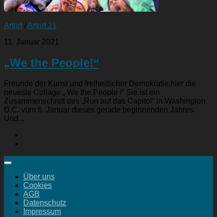
Artort
/
Artort 21
11. Januar 2021
„We the People!“
Freunde der Kunst und freiheitlicher Demokratie,hier die
neueste Collage „ We the People !“ Sie ist ein
Zusammenschnitt des „Run auf das Capitol“ in Washington
D.C. vom 6. Januar dieses gerade beginnenden Jahres.
Und...
Über uns
Cookies
AGB
Datenschutz
Impressum