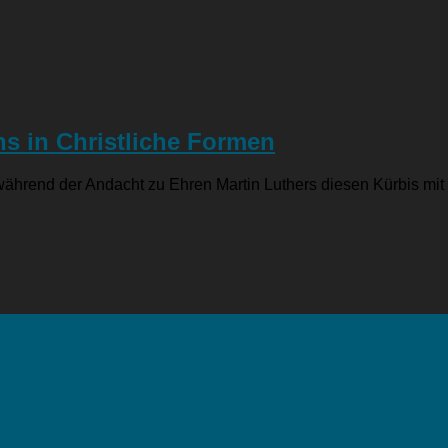
s in Christliche Formen
hrend der Andacht zu Ehren Martin Luthers diesen Kürbis mit der