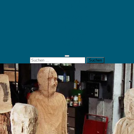
Mein Konto
Kontakt
Artort
Ausstellungen
Kunstaktionen
Landart
Geheimtipps
Portfolio
0 Artikel
0,00 €
Suchen
nach: