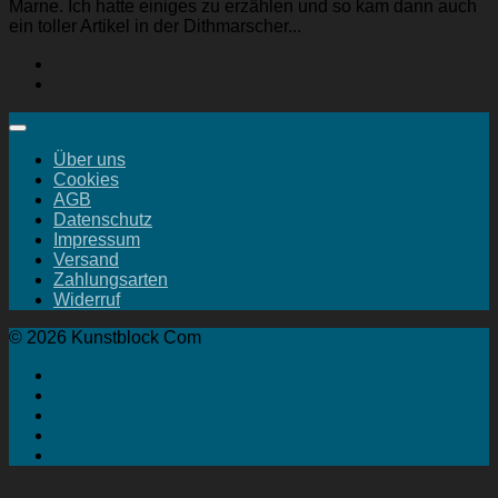
Marne. Ich hatte einiges zu erzählen und so kam dann auch
ein toller Artikel in der Dithmarscher...
Über uns
Cookies
AGB
Datenschutz
Impressum
Versand
Zahlungsarten
Widerruf
© 2026 Kunstblock Com