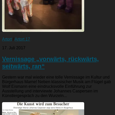
Artort
/
Artort 17
17. Juli 2017
Vernissage „vorwärts, rückwärts,
seitwärts, ran“
Gestern war mal wieder eine tolle Vernissage im Kultur und
Bürgerhaus Marne! Neben klassischer Musik am Flügel gab
Wolf Eismann eine eindrucksvolle Einführung zur
Ausstellung und interviewte Johannes Caspersen im
Künstlergespräch zu den Wurzeln...