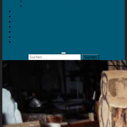
Mein Konto
Kontakt
Artort
Ausstellungen
Kunstaktionen
Landart
Geheimtipps
Portfolio
0 Artikel
0,00 €
Suchen
nach: