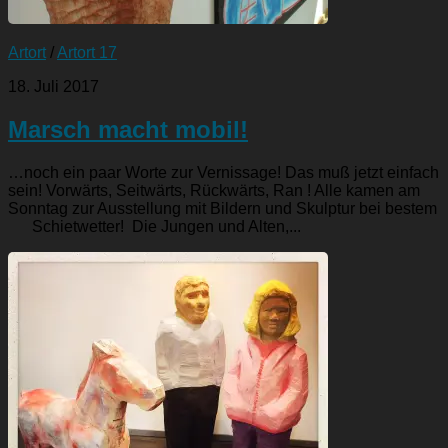
Artort
/
Artort 17
18. Juli 2017
Marsch macht mobil!
…noch ein paar Worte zur Vernissage! Das muß jetzt einfach
sein! Vorwärts, Seitwärts, Rückwärts, Ran ! Alle kamen am
Sonntag zur Ausstellung mit Bildern und Skulptur bei bestem
Schietwetter! Die Jungen und Alten,...