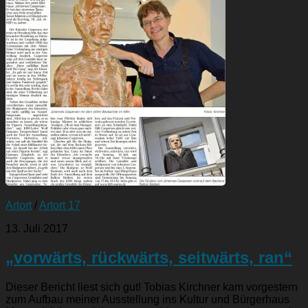
Artort
/
Artort 17
13. Juli 2017
„vorwärts, rückwärts, seitwärts, ran“
Dieser Bericht liest sich gut! Tobias Kirchner kam vorgestern
zum Aufbau meiner Ausstellung ins Kultur und Bürgerhaus