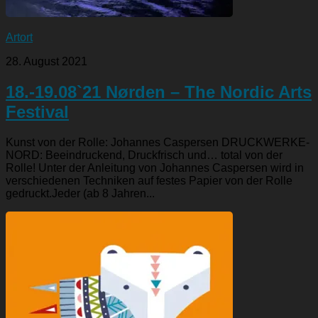
Artort
28. August 2021
18.-19.08`21 Nørden – The Nordic Arts
Festival
Kunst von der Rolle: Johannes Caspersen DRUCKWERKE-
NORD: Beeindruckend, Druckfrisch und… total von der
Rolle! Unter der Anleitung von Johannes Caspersen wird in
verschiedenen Techniken auf festes Papier von der Rolle
gedruckt.Jeder (ab 8 Jahren...