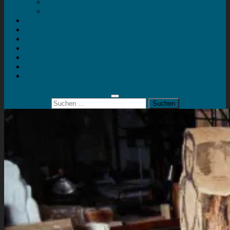
Mein Konto
Kontakt
Artort
Ausstellungen
Kunstaktionen
Landart
Geheimtipps
Portfolio
0 Artikel
0,00 €
Suchen
nach: