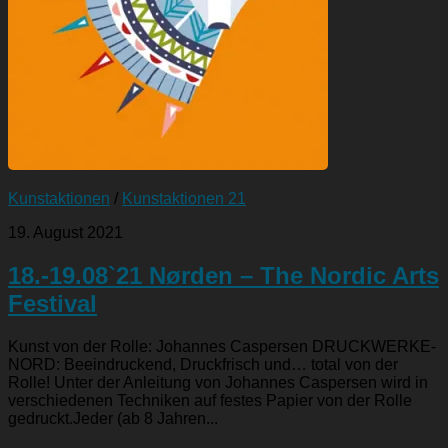
Kunstaktionen
/
Kunstaktionen 21
19. August 2021
18.-19.08`21 Nørden – The Nordic Arts
Festival
Kunst von der Rolle: Johannes Caspersen DRUCKWERKE-
NORD: Beeindruckend, Druckfrisch und… total von der
Rolle! Unter der Anleitung von Johannes Caspersen wird in
verschiedenen Techniken auf festes Papier von der Rolle
gedruckt.Jeder (ab 8 Jahren...