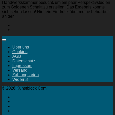
Handwerkskammer besucht, um ein paar Perspektivstudien
zum Goldenen Schnitt zu erstellen. Das Ergebnis konnte
sich sehen lassen! Hier ein Eindruck über meine Lehrarbeit
an der...
Über uns
Cookies
AGB
Datenschutz
Impressum
Versand
Zahlungsarten
Widerruf
© 2026 Kunstblock Com