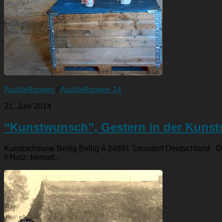
Ausstellungen
/
Ausstellungen 14
21. Juni 2014
“Kunstwunsch”, Gestern in der Kunsts
Kunstscheune Bellig Bellig 4 24891 Struxdorf Deutschland Di
// Holz, bemalt...