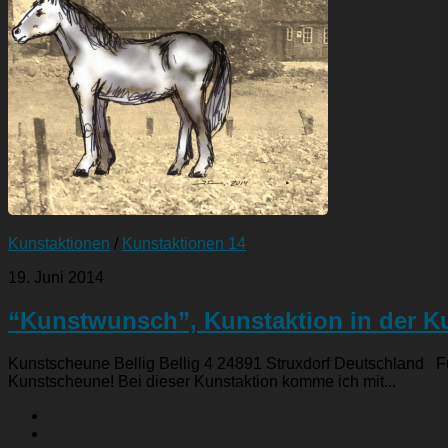
Kunstaktionen
/
Kunstaktionen 14
19. Juni 2014
“Kunstwunsch”, Kunstaktion in der Ku
Kunstscheune Bellig Bellig 4 24891 Struxdorf Deutschland Fü
Kunstscheune! Bei dieser Kunstaktion komme ich mit...