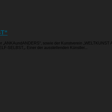
ST“
r „ANKAundANDERS“, sowie der Kunstverein „WELTKUNST ANGE
LF-SELBST„. Einer der ausstellenden Künstler...