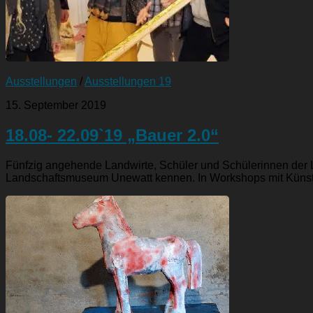
Ausstellungen
/
Ausstellungen 19
15. September 2019
18.08- 22.09`19 „Bauer 2.0“
Fünfzig angehende Landwirte, Schüler und Schülerinnen der Lan
Landschaftsmuseum Unewatt kennen. In Workshops mit Künstler