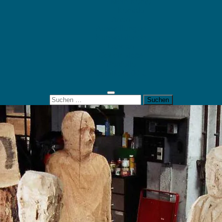
Mein Konto
Kontakt
Artort
Ausstellungen
Kunstaktionen
Landart
Geheimtipps
Portfolio
0 Artikel
0,00 €
Suchen
nach: