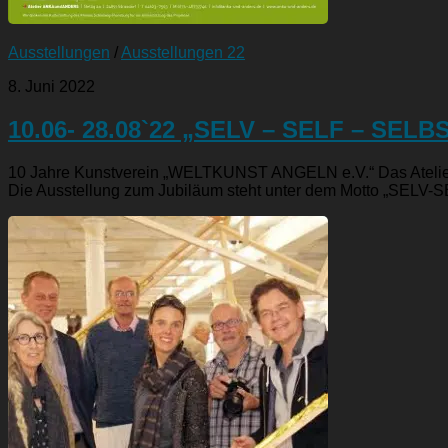
Ausstellungen
/
Ausstellungen 22
8. Juni 2022
10.06- 28.08`22 „SELV – SELF – SELB
10 Jahre Kunstverein „WELTKUNST ANGELN e.V.“ Das Atelie
Die Ausstellung zum Jubiläum steht unter dem Motto „SELV-SE