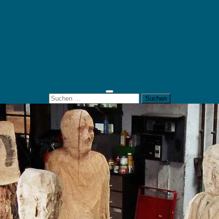
Mein Konto
Kontakt
Artort
Ausstellungen
Kunstaktionen
Landart
Geheimtipps
Portfolio
0 Artikel
0,00 €
Suchen
nach: