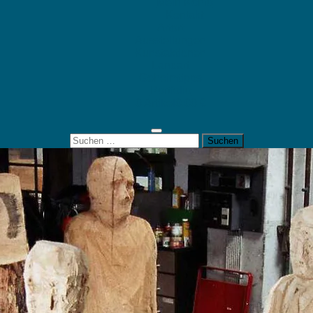
Mein Konto
Kontakt
Artort
Ausstellungen
Kunstaktionen
Landart
Geheimtipps
Portfolio
0 Artikel
0,00 €
Suchen
nach: