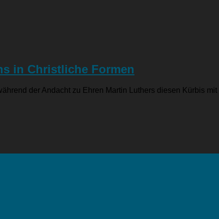
s in Christliche Formen
hrend der Andacht zu Ehren Martin Luthers diesen Kürbis mit der