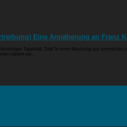
rtreibung) Eine Annäherung an Franz K
 Flensburger Tageblatt. Zitat:“In einer Mischung aus szenische
onen nähern sie...