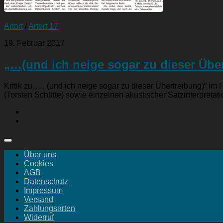
Artort
/
Artort 17
19. Februar 2017
„…(und ich neige sogar zu dieser Übe
Kritik zu „… (und ich neige sogar zu dieser Übertreibung)“ im
(Torsten Schütte) sowie einzelnen akustischer Satzinterpretati
Über uns
Cookies
AGB
Datenschutz
Impressum
Versand
Zahlungsarten
Widerruf