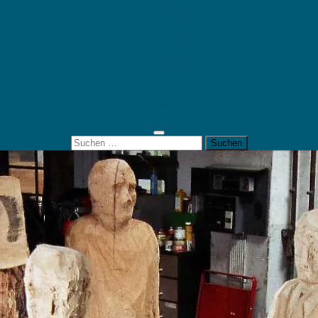
Mein Konto
Kontakt
Artort
Ausstellungen
Kunstaktionen
Landart
Geheimtipps
Portfolio
0 Artikel
0,00 €
Suchen
nach: