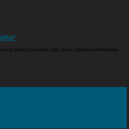
afka“
r Lesung, Dialog zwischen Cello (Uwe Schade) und Rezitator