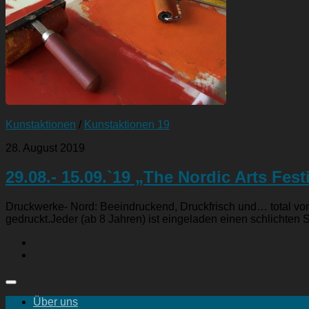
Kunstaktionen
/
Kunstaktionen 19
28. August 2019
29.08.- 15.09.`19 „The Nordic Arts Fest
Druckwerke- Nord: Beeindruckend, Druckfrisch und… total von 
gedruckt.Jeder (ab 8 Jahren) ist eingeladen einen schlichten S
Über uns