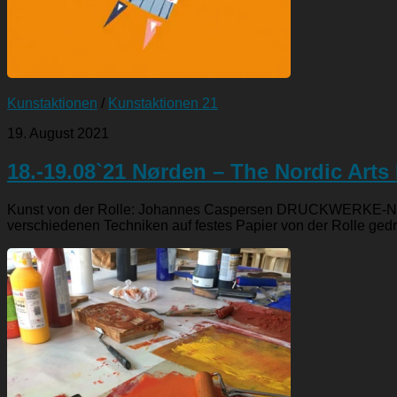
Kunstaktionen
/
Kunstaktionen 21
19. August 2021
18.-19.08`21 Nørden – The Nordic Arts 
Kunst von der Rolle: Johannes Caspersen DRUCKWERKE-NORD:
verschiedenen Techniken auf festes Papier von der Rolle gedru