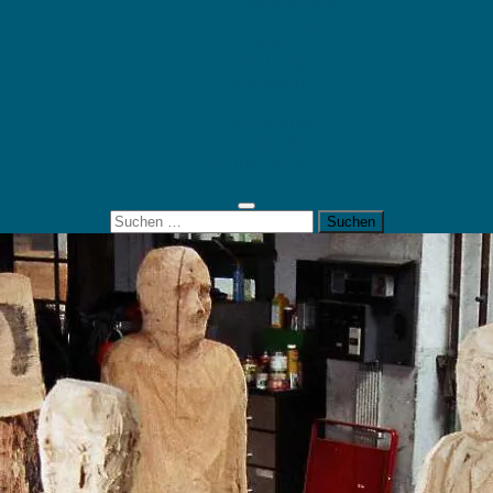
Mein Konto
Kontakt
Artort
Ausstellungen
Kunstaktionen
Landart
Geheimtipps
Portfolio
0 Artikel
0,00 €
Suchen
nach: