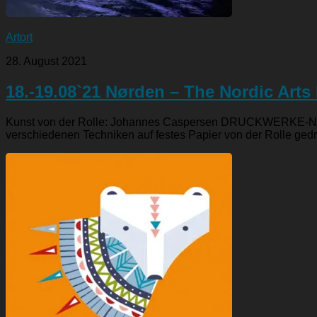
Artort
28. August 2021
18.-19.08`21 Nørden – The Nordic Arts 
Kunst von der Rolle: Johannes Caspersen DRUCKWERKE-NORD:
verschiedenen Techniken auf festes Papier von der Rolle gedru