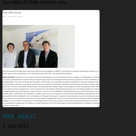
Kunstblock! Bitte schicke uns...
Artort
/
Artort 17
3. Juni 2017