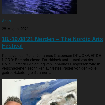
Artort
28. August 2021
18.-19.08`21 Nørden – The Nordic Arts
Festival
Kunst von der Rolle: Johannes Caspersen DRUCKWERKE-
NORD: Beeindruckend, Druckfrisch und… total von der
Rolle! Unter der Anleitung von Johannes Caspersen wird in
verschiedenen Techniken auf festes Papier von der Rolle
gedruckt.Jeder (ab 8 Jahren...