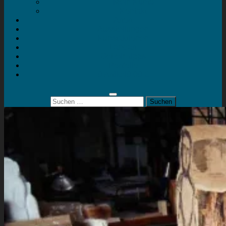
Mein Konto
Kontakt
Artort
Ausstellungen
Kunstaktionen
Landart
Geheimtipps
Portfolio
0 Artikel
0,00 €
Suchen
nach: