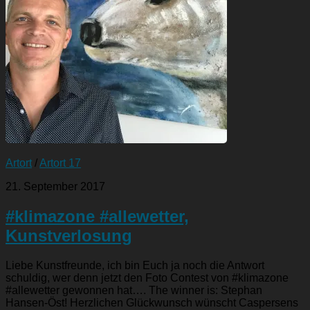
Artort
/
Artort 17
21. September 2017
#klimazone #allewetter,
Kunstverlosung
Liebe Kunstfreunde, ich bin Euch ja noch die Antwort
schuldig, wer denn jetzt den Foto Contest von #klimazone
#allewetter gewonnen hat…. The winner is: Stephan
Hansen-Öst! Herzlichen Glückwunsch wünscht Caspersens