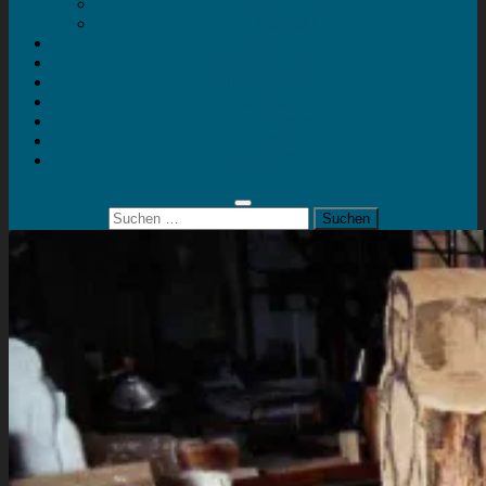
Mein Konto
Kontakt
Artort
Ausstellungen
Kunstaktionen
Landart
Geheimtipps
Portfolio
0 Artikel
0,00 €
Suchen
nach: