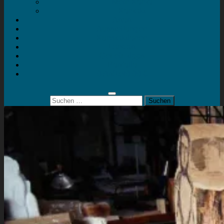
Mein Konto
Kontakt
Artort
Ausstellungen
Kunstaktionen
Landart
Geheimtipps
Portfolio
0 Artikel
0,00 €
Suchen
nach: