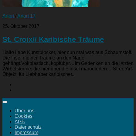
Artort
/
Artort 17
25. Oktober 2017
St. Croix// Karibische Träume
Hallo liebe Kunstblocker, hier nun mal was aus Schaumstoff.
Die Insel meiner Träume an den Nagel
gehängt.Vollplastisch, kopfüber…Im Gedenken an die letzten
Wirbelstürme, die hier über die Insel marodierten… StreetArt-
Objekt für Liebhaber karibischer...
Über uns
Cookies
AGB
Datenschutz
Impressum