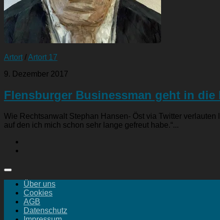
Artort
/
Artort 17
9. Dezember 2017
Flensburger Businessman geht in die 
Wie Rechtsanwalt Stephan Hansen- Öst via Twitter verlauten li
auf den ich mich schon sehr lange gefreut habe.“...
Über uns
Cookies
AGB
Datenschutz
Impressum