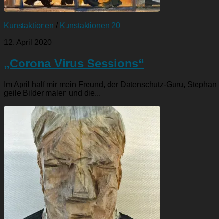
Kunstaktionen
/
Kunstaktionen 20
12. April 2020
„Corona Virus Sessions“
Im April half mir mein Freund, der Datenschutz-Guru, Stephan 
geile Bilder malen und die...