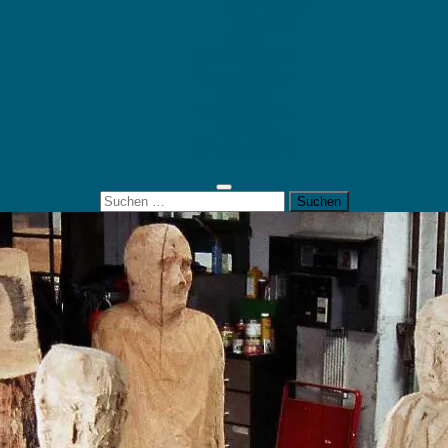
Mein Konto
Kontakt
Artort
Ausstellungen
Kunstaktionen
Landart
Geheimtipps
Portfolio
0 Artikel
0,00 €
Suchen
nach: